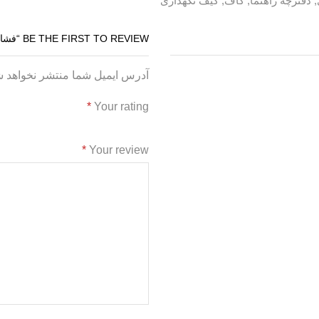
, دفترچه راهنما, کاف, کیف نگهداری
BE THE FIRST TO REVIEW “فشارسنج بازویی CITIZEN CH-453”
آدرس ایمیل شما منتشر نخواهد 
*
Your rating
*
Your review