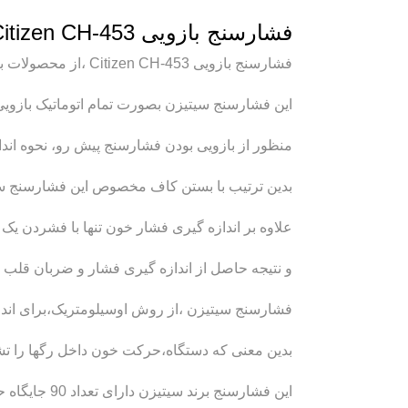
فشارسنج بازویی Citizen CH-453
فشارسنج بازویی Citizen CH-453 ،از محصولات برند شناخته شده “سیتی زن ژاپن” میباشد.
این فشارسنج سیتیزن بصورت تمام اتوماتیک بازویی
منظور از بازویی بودن فشارسنج پیش رو، نحوه اند
بدین ترتیب با بستن کاف مخصوص این فشارسنج سیت
علاوه بر اندازه گیری فشار خون تنها با فشردن یک
و نتیجه حاصل از اندازه گیری فشار و ضربان قلب بر روی LCD دستگاه نما
فشارسنج سیتیزن ،از روش اوسیلومتریک،برای اندا
بدین معنی که دستگاه،حرکت خون داخل رگها را تشخیص
این فشارسنج برند سیتیزن دارای تعداد 90 جایگاه حافظه جهت ذخیره اندازه گیری های انجام شده، میباشد.