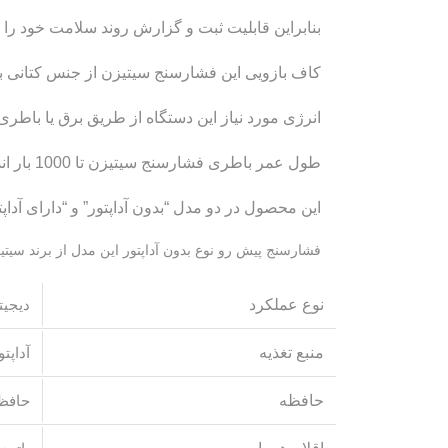
بنابراین قابلیت ثبت و گزارش روند سلامت خود را ب
کاف بازویی این فشارسنج سیتیزن از جنس کتانی بسیار باکیف
انرژی مورد نیاز این دستگاه از طریق برق یا باطری تامین شده و البته 4 عدد باطری با کیفیت قلمی 
طول عمر باطری فشارسنج سیتیزن تا 1000 بار اندازه گیری فشار خون را بخوبی پشتیبانی میکند.
این محصول در دو مدل “بدون آداپتور” و “دارای آداپ
فشارسنج پیش رو نوع بدون آداپتور این مدل از برند سیتی
نوع عملکرد
دیجیت
منبع تغذیه
آداپتو
حافظه
حافظه 90 تایی بر