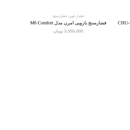
فشار خون
,
فشارسنج
ویی سیتی زن CHU-503
فشارسنج بازویی امرن مدل M6 Comfort
3،550،000
تومان
فشارسنج ب