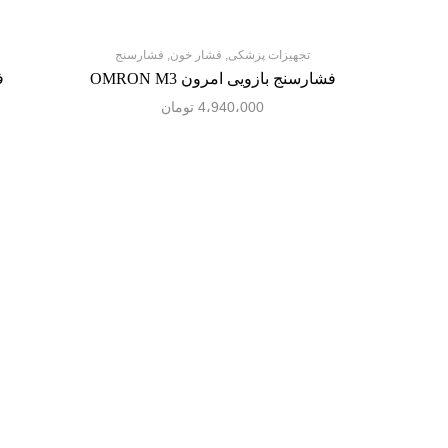
تجهیزات پزشکی
,
فشار خون
,
فشارسنج
فشارسنج بازویی امرون OMRON M3
ف
4،940،000
تومان