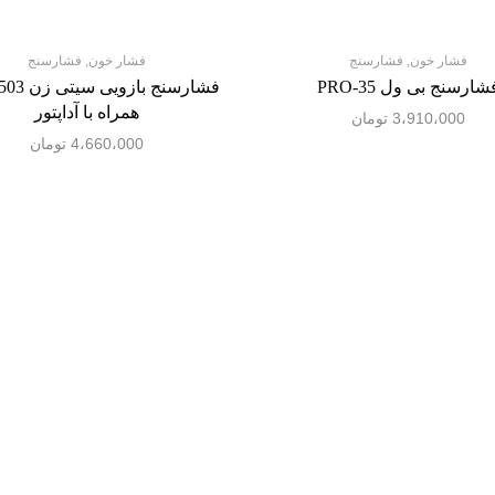
فشار خون
,
فشارسنج
فشار خون
,
فشارسنج
شارسنج بی ول PRO-35
فشارسنج باز
همراه با آداپتور
3،910،000
تومان
4،660،000
تومان