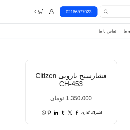
02166977023
0
 ما
تماس با ما
فشارسنج بازویی Citizen
CH-453
1،350،000
تومان
اشتراک گذاری: