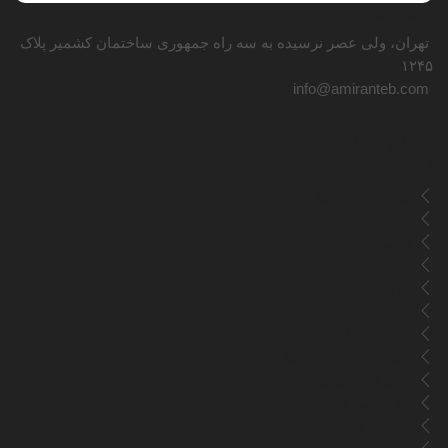
ارتباط با ما
تهران، ولی عصر نرسیده به سه راه جمهوری ساختمان کشمیر پلاک
۱۲۴۵
info@amiranteb.com
66977023
شماره ثابت:
021
5234592
شماره همراه:
0912
لینک های مفید
پیگیری سفارشات
راهنمای خرید
قوانین و مقررات
ثبت شکایات
ویرایش حساب کاربری
مشاهده آدرس ها
لیست سفارشات
لیست علاقه مندی ها
تجهیزات پزشکی
لوازم مصرفی
دستگاه فشار خون