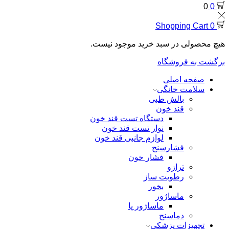
0
0
Shopping Cart
0
هیچ محصولی در سبد خرید موجود نیست.
برگشت به فروشگاه
صفحه اصلی
سلامت خانگی
بالش طبی
قند خون
دستگاه تست قند خون
نوار تست قند خون
لوازم جانبی قند خون
فشارسنج
فشار خون
ترازو
رطوبت ساز
بخور
ماساژور
ماساژور پا
دماسنج
تجهیزات پزشکی