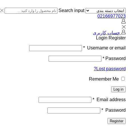
Search input
02166977023
حساب کاربری
Login
Register
*
Username or email
*
Password
Lost password?
Remember Me
Log in
*
Email address
*
Password
Register