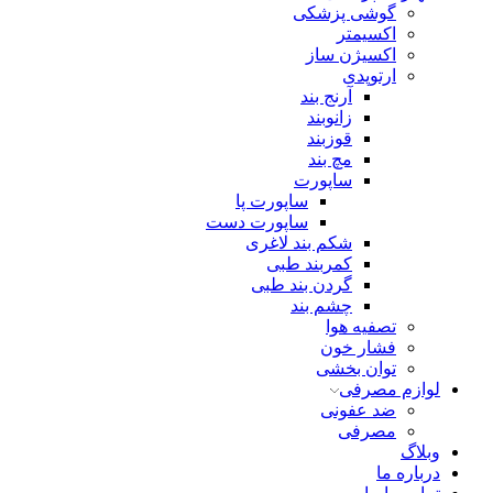
گوشی پزشکی
اکسیمتر
اکسیژن ساز
ارتوپدی
آرنج بند
زانوبند
قوزبند
مچ بند
ساپورت
ساپورت پا
ساپورت دست
شکم بند لاغری
کمربند طبی
گردن بند طبی
چشم بند
تصفیه هوا
فشار خون
توان بخشی
لوازم مصرفی
ضد عفونی
مصرفی
وبلاگ
درباره ما