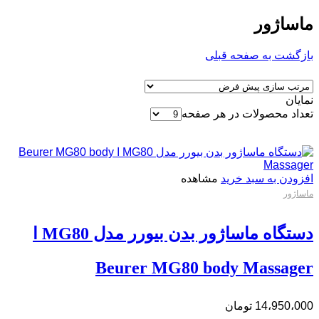
ماساژور
بازگشت به صفحه قبلی
نمایان
تعداد محصولات در هر صفحه
افزودن به سبد خرید
مشاهده
ماساژور
دستگاه ماساژور بدن بیورر مدل MG80 ا
Beurer MG80 body Massager
14،950،000
تومان