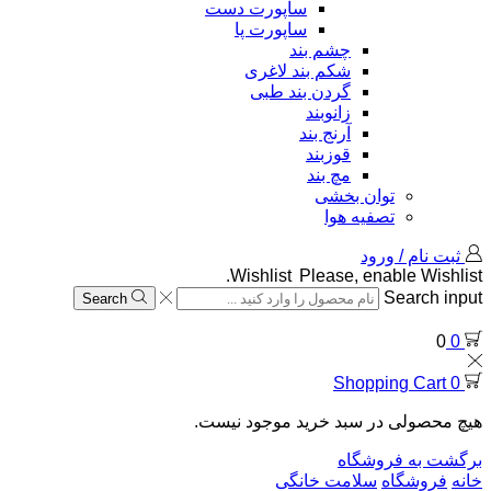
ساپورت دست
ساپورت پا
چشم بند
شکم بند لاغری
گردن بند طبی
زانوبند
آرنج بند
قوزبند
مچ بند
توان بخشی
تصفیه هوا
ثبت نام / ورود
Wishlist
Please, enable Wishlist.
Search input
Search
0
0
Shopping Cart
0
هیچ محصولی در سبد خرید موجود نیست.
برگشت به فروشگاه
خانه
فروشگاه
سلامت خانگی