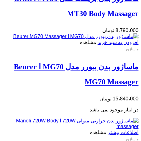
MT30 Body Massager
8،790،000
تومان
افزودن به سبد خرید
مشاهده
ماساژور
ماساژور بدن بیورر مدل MG70 ا Beurer
MG70 Massager
15،840،000
تومان
در انبار موجود نمی باشد
اطلاعات بیشتر
مشاهده
ماساژور