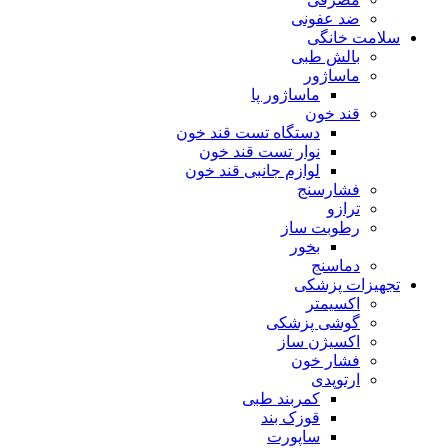
ضد عفونی
سلامت خانگی
بالش طبی
ماساژور
ماساژور پا
قند خون
دستگاه تست قند خون
نوار تست قند خون
لوازم جانبی قند خون
فشارسنج
ترازو
رطوبت ساز
بخور
دماسنج
تجهیزات پزشکی
اکسیمتر
گوشی پزشکی
اکسیژن ساز
فشار خون
ارتوپدی
کمربند طبی
قوزک بند
ساپورت