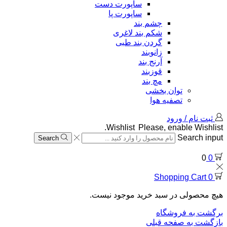
ساپورت دست
ساپورت پا
چشم بند
شکم بند لاغری
گردن بند طبی
زانوبند
آرنج بند
قوزبند
مچ بند
توان بخشی
تصفیه هوا
ثبت نام / ورود
Wishlist
Please, enable Wishlist.
Search input
Search
0
0
Shopping Cart
0
هیچ محصولی در سبد خرید موجود نیست.
برگشت به فروشگاه
بازگشت به صفحه قبلی