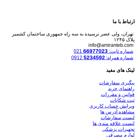
ارتباط با ما
تهران، ولی عصر نرسیده به سه راه جمهوری ساختمان کشمیر
پلاک ۱۲۴۵
info@amiranteb.com
66977023
شماره ثابت:
021
5234592
شماره همراه:
0912
لینک های مفید
پیگیری سفارشات
راهنمای خرید
قوانین و مقررات
ثبت شکایات
ویرایش حساب کاربری
مشاهده آدرس ها
لیست سفارشات
لیست علاقه مندی ها
تجهیزات پزشکی
لوازم مصرفی