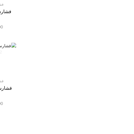
فش
00
فش
فشارسن
00