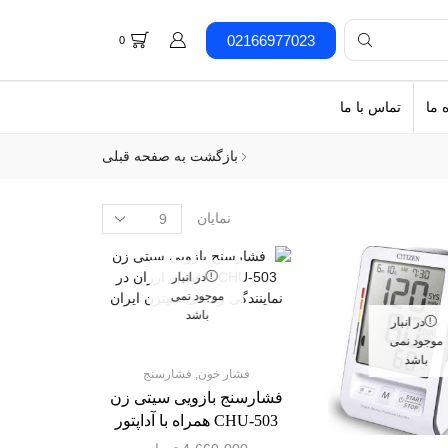
02166977023
0
 ما
تماس با ما
بازگشت به صفحه قبلی
نمایان
در انبار
موجود نمی
جستجو بر اساس قیمت
باشد
در انبار
موجود نمی
باشد
فشار خون
,
فشارسنج
فشارسنج بازویی سیتی زن
CHU-503 همراه با آداپتور
جستجو بر اساس برند