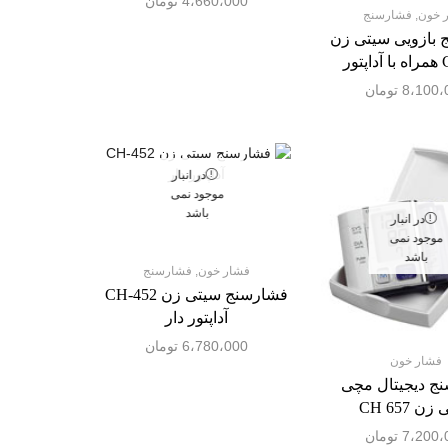
4،660،000
تومان
 خون
,
فشارسنج
 بازویی سیتی زن
ور
8،100،
تومان
جستجو بر اساس دسته بندی
در انبار
فشار خون
موجود نمی
باشد
در انبار
فشارسنج
موجود نمی
باشد
فشار خون
,
فشارسنج
فشارسنج سیتی زن CH-452
آداپتور دار
6،780،000
تومان
فشار خون
ج دیجیتال مچی
ن CH 657
7،200،
تومان