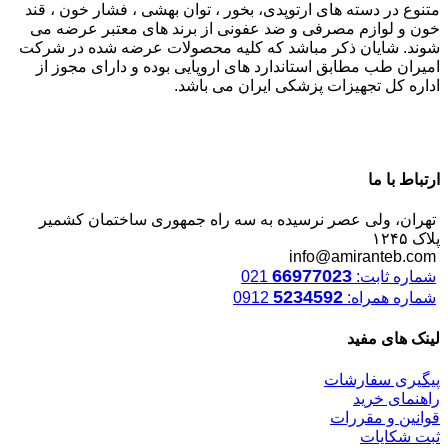
متنوع در دسته های ارتوپدی، بخور ، توان بهشی ، فشار خون ، قند
خون و لوازم مصرفی و ضد عفونی از برند های معتبر عرضه می
شوند. شایان ذکر مباشد که کلیه محصولات عرضه شده در شرکت
امیران طب مطابق استاندارد های اروپایی بوده و دارای مجوز از
اداره کل تجهیزات پزشکی ایران می باشد.
ارتباط با ما
تهران، ولی عصر نرسیده به سه راه جمهوری ساختمان کشمیر
پلاک ۱۲۴۵
info@amiranteb.com
66977023
شماره ثابت:
021
5234592
شماره همراه:
0912
لینک های مفید
پیگیری سفارشات
راهنمای خرید
قوانین و مقررات
ثبت شکایات