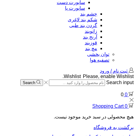
ساپورت دست
ساپورت پا
چشم بند
شکم بند لاغری
گردن بند طبی
زانوبند
آرنج بند
قوزبند
مچ بند
توان بخشی
تصفیه هوا
ثبت نام / ورود
Wishlist
Please, enable Wishlist.
Search input
Search
0
0
Shopping Cart
0
هیچ محصولی در سبد خرید موجود نیست.
برگشت به فروشگاه