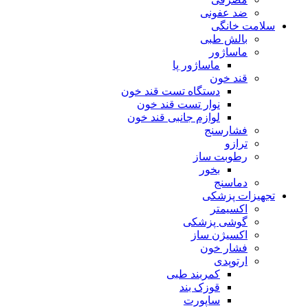
ضد عفونی
سلامت خانگی
بالش طبی
ماساژور
ماساژور پا
قند خون
دستگاه تست قند خون
نوار تست قند خون
لوازم جانبی قند خون
فشارسنج
ترازو
رطوبت ساز
بخور
دماسنج
تجهیزات پزشکی
اکسیمتر
گوشی پزشکی
اکسیژن ساز
فشار خون
ارتوپدی
کمربند طبی
قوزک بند
ساپورت