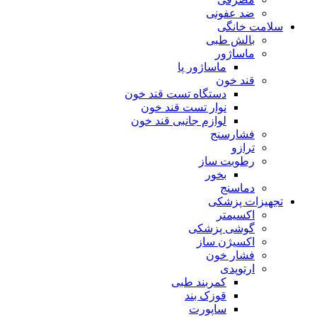
ضد عفونی
سلامت خانگی
بالش طبی
ماساژور
ماساژور پا
قند خون
دستگاه تست قند خون
نوار تست قند خون
لوازم جانبی قند خون
فشارسنج
ترازو
رطوبت ساز
بخور
دماسنج
تجهیزات پزشکی
اکسیمتر
گوشی پزشکی
اکسیژن ساز
فشار خون
ارتوپدی
کمربند طبی
قوزک بند
ساپورت