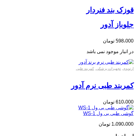
قوزک بند فنردار
جلوباز آدور
598،000
تومان
در انبار موجود نمی باشد
ارتوپدی
,
تجهیزات پزشکی
,
کمربند طبی
کمربند طبی نرم آدور
610،000
تومان
گوشی طبی بی ول WS-1
1،090،000
تومان