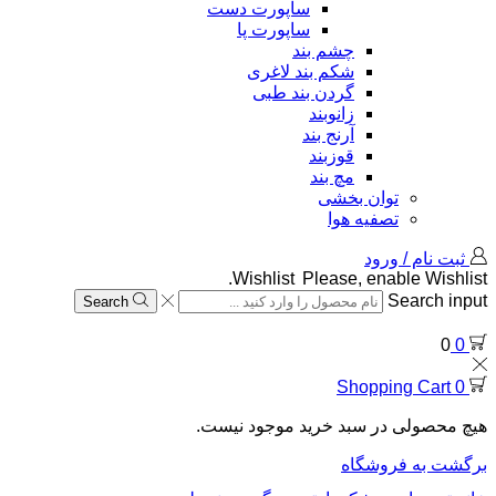
ساپورت دست
ساپورت پا
چشم بند
شکم بند لاغری
گردن بند طبی
زانوبند
آرنج بند
قوزبند
مچ بند
توان بخشی
تصفیه هوا
ثبت نام / ورود
Wishlist
Please, enable Wishlist.
Search input
Search
0
0
Shopping Cart
0
هیچ محصولی در سبد خرید موجود نیست.
برگشت به فروشگاه