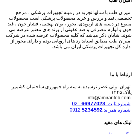
امیران طب
امیران طب با سالها تجربه در زمینه تجهیزات پزشکی ، مرجع
تخصصی نقد و بررس و خرید محصولات پزشکی است.محصولات
متنوع در دسته های ارتوپدی، بخور ، توان بهشی ، فشار خون ، قند
خون و لوازم مصرفی و ضد عفونی از برند های معتبر عرضه می
شوند. شایان ذکر مباشد که کلیه محصولات عرضه شده در شرکت
امیران طب مطابق استاندارد های اروپایی بوده و دارای مجوز از
اداره کل تجهیزات پزشکی ایران می باشد.
ارتباط با ما
تهران، ولی عصر نرسیده به سه راه جمهوری ساختمان کشمیر
پلاک ۱۲۴۵
info@amiranteb.com
66977023
شماره ثابت:
021
5234592
شماره همراه:
0912
لینک های مفید