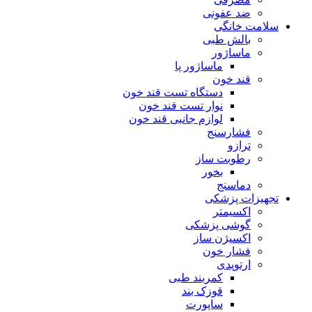
ضد عفونی
سلامت خانگی
بالش طبی
ماساژور
ماساژور پا
قند خون
دستگاه تست قند خون
نوار تست قند خون
لوازم جانبی قند خون
فشارسنج
ترازو
رطوبت ساز
بخور
دماسنج
تجهیزات پزشکی
اکسیمتر
گوشی پزشکی
اکسیژن ساز
فشار خون
ارتوپدی
کمربند طبی
قوزک بند
ساپورت