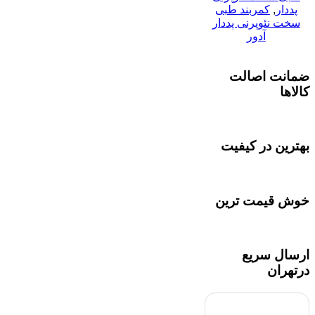
پددار
,
کمربند طبی
سخت نئوپرنی پددار
آدور
ضمانت اصالت
کالاها
بهترین در کیفیت
خوش قیمت ترین
ارسال سریع
درتهران