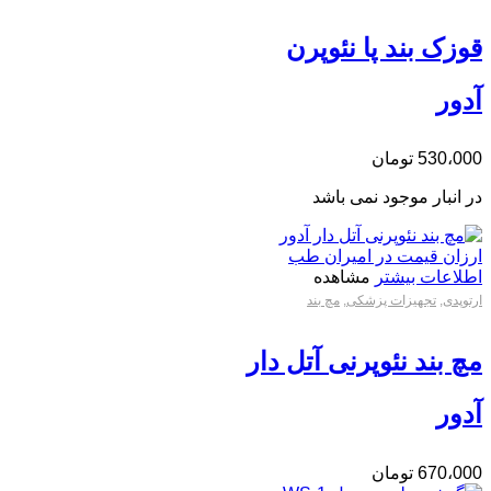
قوزک بند پا نئوپرن
آدور
530،000
تومان
در انبار موجود نمی باشد
اطلاعات بیشتر
مشاهده
ارتوپدی
,
تجهیزات پزشکی
,
مچ بند
مچ بند نئوپرنی آتل دار
آدور
670،000
تومان