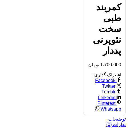
کمربند
طبی
سخت
نئوپرنی
پددار
1،700،000
تومان
اشتراک گذاری:
Facebook
Twitter
Tumblr
Linkedin
Pinterest
Whatsapp
توضیحات
نظرات (0)