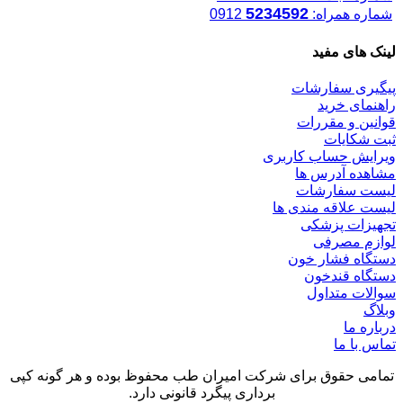
5234592
شماره همراه:
0912
لینک های مفید
پیگیری سفارشات
راهنمای خرید
قوانین و مقررات
ثبت شکایات
ویرایش حساب کاربری
مشاهده آدرس ها
لیست سفارشات
لیست علاقه مندی ها
تجهیزات پزشکی
لوازم مصرفی
دستگاه فشار خون
دستگاه قندخون
سوالات متداول
وبلاگ
درباره ما
تماس با ما
تمامی حقوق برای شرکت امیران طب محفوظ بوده و هر گونه کپی
برداری پیگرد قانونی دارد.