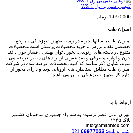
گوشی طبی بی ول WS-1
1،090،000
تومان
امیران طب
امیران طب با سالها تجربه در زمینه تجهیزات پزشکی ، مرجع
تخصصی نقد و بررس و خرید محصولات پزشکی است.محصولات
متنوع در دسته های ارتوپدی، بخور ، توان بهشی ، فشار خون ، قند
خون و لوازم مصرفی و ضد عفونی از برند های معتبر عرضه می
شوند. شایان ذکر مباشد که کلیه محصولات عرضه شده در شرکت
امیران طب مطابق استاندارد های اروپایی بوده و دارای مجوز از
اداره کل تجهیزات پزشکی ایران می باشد.
ارتباط با ما
تهران، ولی عصر نرسیده به سه راه جمهوری ساختمان کشمیر
پلاک ۱۲۴۵
info@amiranteb.com
66977023
شماره ثابت:
021