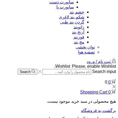
ساپورت دست
ساپورت پا
چشم بند
شکم بند لاغری
گردن بند طبی
زانوبند
آرنج بند
قوزبند
مچ بند
توان بخشی
تصفیه هوا
ثبت نام / ورود
Wishlist
Please, enable Wishlist.
Search input
Search
0
0
Shopping Cart
0
هیچ محصولی در سبد خرید موجود نیست.
برگشت به فروشگاه