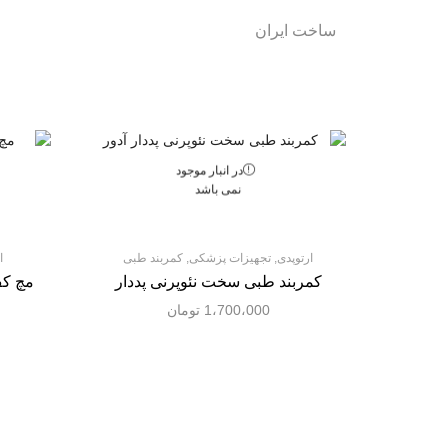
ساخت ایران
در انبار موجود
نمی باشد
ارتوپدی
,
تجهیزات پزشکی
,
کمربند طبی
ا
کمربند طبی سخت نئوپرنی پددار
مچ کف
1،700،000
تومان