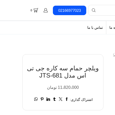
02166977023
0
 ما
تماس با ما
ویلچر حمام سه کاره جی تی
اس مدل JTS-681
11،820،000
تومان
اشتراک گذاری: