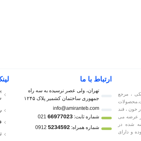
ارتباط با ما
لین
پ
تهران، ولی عصر نرسیده به سه راه
کی ، مرجع
س
جمهوری ساختمان کشمیر پلاک ۱۲۴۵
.محصولات
info@amiranteb.com
 خون ، قند
ر
66977023
ر عرضه می
شماره ثابت:
021
ق
ه شده در
5234592
شماره همراه:
0912
ده و دارای
ث