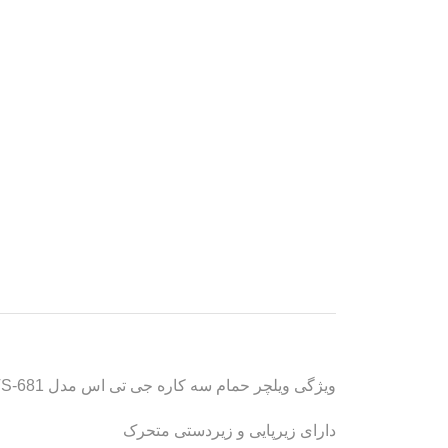
ویژگی ویلچر حمام سه کاره جی تی اس مدل JTS-681:
دارای زیرپایی و زیردستی متحرک