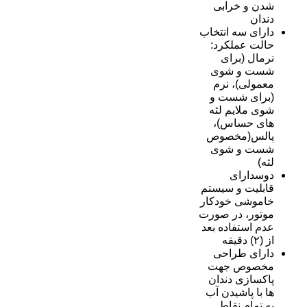
شدن و خرابی
دندان
دارای سه انتخاب
حالت عملکرد:
نرمال (برای
شست و شوی
معمولی)، نرم
(برای شست و
شوی ملایم لثه
های حساس)،
پالس(مخصوص
شست و شوی
لثه)
دوسدارای
قابلیت و سیستم
خاموشی خودکار
موتور، در صورت
عدم استفاده بعد
از (۲) دقیقه
دارای طراحی
مخصوص جهت
پاکسازی دندان
ها با پاشیدن آب
به تمام نقاط