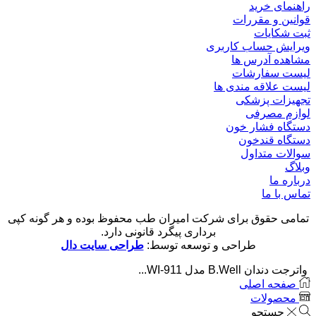
راهنمای خرید
قوانین و مقررات
ثبت شکایات
ویرایش حساب کاربری
مشاهده آدرس ها
لیست سفارشات
لیست علاقه مندی ها
تجهیزات پزشکی
لوازم مصرفی
دستگاه فشار خون
دستگاه قندخون
سوالات متداول
وبلاگ
درباره ما
تماس با ما
تمامی حقوق برای شرکت امیران طب محفوظ بوده و هر گونه کپی
برداری پیگرد قانونی دارد.
طراحی و توسعه توسط:
طراحی سایت دال
واترجت دندان B.Well مدل WI-911...
صفحه اصلی
محصولات
جستجو