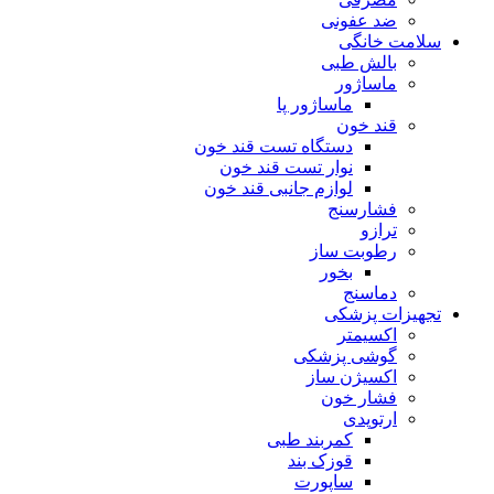
ضد عفونی
سلامت خانگی
بالش طبی
ماساژور
ماساژور پا
قند خون
دستگاه تست قند خون
نوار تست قند خون
لوازم جانبی قند خون
فشارسنج
ترازو
رطوبت ساز
بخور
دماسنج
تجهیزات پزشکی
اکسیمتر
گوشی پزشکی
اکسیژن ساز
فشار خون
ارتوپدی
کمربند طبی
قوزک بند
ساپورت