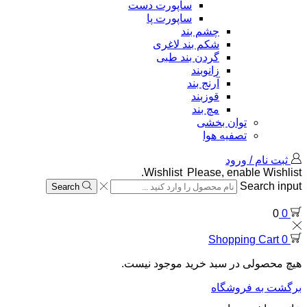
ساپورت دست
ساپورت پا
چشم بند
شکم بند لاغری
گردن بند طبی
زانوبند
آرنج بند
قوزبند
مچ بند
توان بخشی
تصفیه هوا
ثبت نام / ورود
Wishlist
Please, enable Wishlist.
Search input
Search
0
0
Shopping Cart
0
هیچ محصولی در سبد خرید موجود نیست.
برگشت به فروشگاه