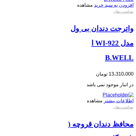
افزودن به سبد خرید
مشاهده
بهداشت دهان
واترجت دندان بی ول
مدل WI-922 ا
B.WELL
13،310،000
تومان
در انبار موجود نمی باشد
اطلاعات بیشتر
مشاهده
بهداشت دهان
محافظ دندان قروچه (