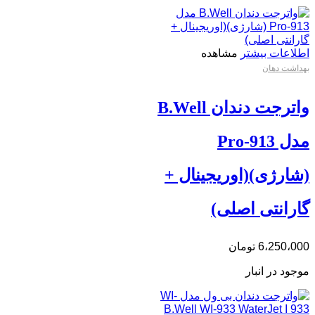
اطلاعات بیشتر
مشاهده
بهداشت دهان
واترجت دندان B.Well
مدل Pro-913
(شارژی)(اوریجینال +
گارانتی اصلی)
6،250،000
تومان
موجود در انبار