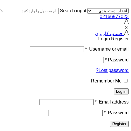
Search input
02166977023
حساب کاربری
Login
Register
*
Username or email
*
Password
Lost password?
Remember Me
Log in
*
Email address
*
Password
Register