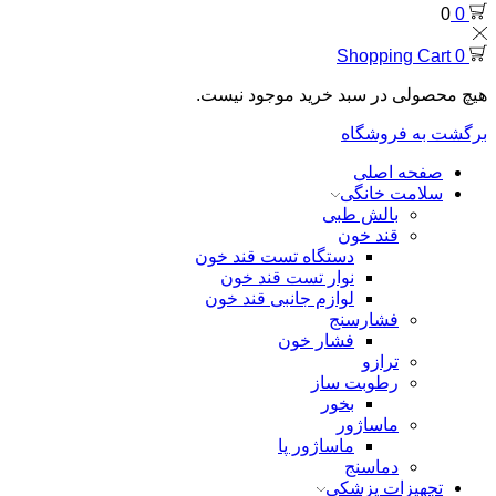
0
0
Shopping Cart
0
هیچ محصولی در سبد خرید موجود نیست.
برگشت به فروشگاه
صفحه اصلی
سلامت خانگی
بالش طبی
قند خون
دستگاه تست قند خون
نوار تست قند خون
لوازم جانبی قند خون
فشارسنج
فشار خون
ترازو
رطوبت ساز
بخور
ماساژور
ماساژور پا
دماسنج
تجهیزات پزشکی