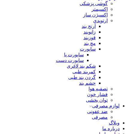
گوشی پزشکی
اکسیمتر
اکسیژن ساز
ارتوپدی
آرنج بند
زانوبند
قوزبند
مچ بند
ساپورت
ساپورت پا
ساپورت دست
شکم بند لاغری
کمربند طبی
گردن بند طبی
چشم بند
تصفیه هوا
فشار خون
توان بخشی
لوازم مصرفی
ضد عفونی
مصرفی
وبلاگ
درباره ما