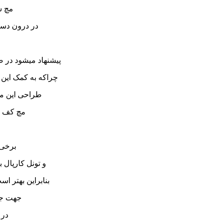
مچ ش
در درون دست
پیشنهاد میشود در ص
چراکه به کمک این 
طراحی این م
مچ کف بن
برخی 
و تونل کارپال ب
بنابراین بهتر 
جهت جلو
در 