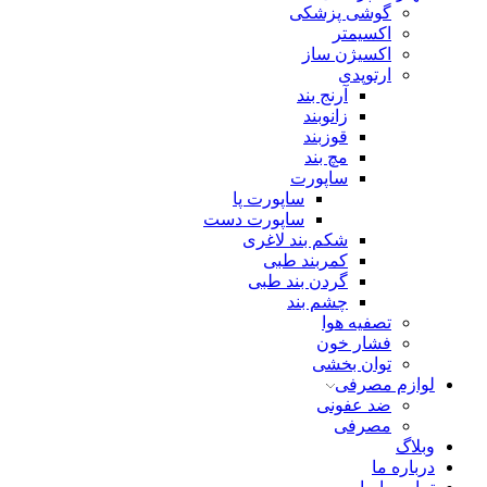
گوشی پزشکی
اکسیمتر
اکسیژن ساز
ارتوپدی
آرنج بند
زانوبند
قوزبند
مچ بند
ساپورت
ساپورت پا
ساپورت دست
شکم بند لاغری
کمربند طبی
گردن بند طبی
چشم بند
تصفیه هوا
فشار خون
توان بخشی
لوازم مصرفی
ضد عفونی
مصرفی
وبلاگ
درباره ما