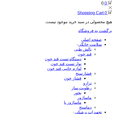
0
0
Shopping Cart
0
هیچ محصولی در سبد خرید موجود نیست.
برگشت به فروشگاه
صفحه اصلی
سلامت خانگی
بالش طبی
قند خون
دستگاه تست قند خون
نوار تست قند خون
لوازم جانبی قند خون
فشارسنج
فشار خون
ترازو
رطوبت ساز
بخور
ماساژور
ماساژور پا
دماسنج
تجهیزات پزشکی