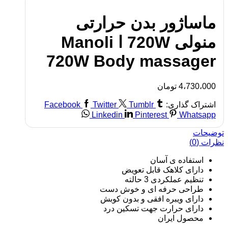
ماساژور بدن حرارتی
منولی 720W ا Manoli
720W Body massager
4،730،000
تومان
اشتراک گذاری:
Tumblr
Twitter
Facebook
Linkedin
Pinterest
Whatsapp
توضیحات
نظرات (0)
استفاده ی آسان
دارای کلاهک قابل تعویض
تنظیم عملکردی 3 حالته
طراحی حرفه ای و خوش دست
دارای ویبره افقی و بدون کوبش
دارای حرارت جهت تسکین درد
محصول ایران