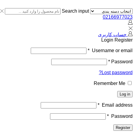
Search input
02166977023
حساب کاربری
Login
Register
*
Username or email
*
Password
Lost password?
Remember Me
Log in
*
Email address
*
Password
Register