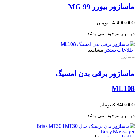
ماساژور بیورر MG 99
14،490،000
تومان
در انبار موجود نمی باشد
اطلاعات بیشتر
مشاهده
ماساژور
ماساژور برقی بدن امسیگ
ML108
8،840،000
تومان
در انبار موجود نمی باشد