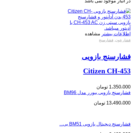
در انبار موجود نمی باشد
اطلاعات بیشتر
مشاهده
فشار خون
,
فشارسنج
فشارسنج بازویی
Citizen CH-453
1،350،000
تومان
فشارسنج بازویی بیورر مدل BM96
13،490،000
تومان
فشارسنج دیجیتال بازویی BM51 بی...