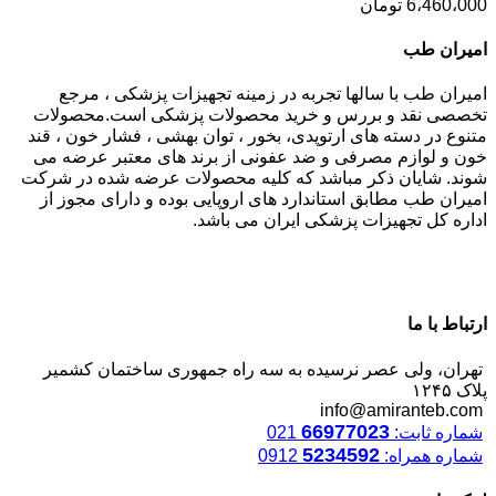
6،460،000
تومان
امیران طب
امیران طب با سالها تجربه در زمینه تجهیزات پزشکی ، مرجع
تخصصی نقد و بررس و خرید محصولات پزشکی است.محصولات
متنوع در دسته های ارتوپدی، بخور ، توان بهشی ، فشار خون ، قند
خون و لوازم مصرفی و ضد عفونی از برند های معتبر عرضه می
شوند. شایان ذکر مباشد که کلیه محصولات عرضه شده در شرکت
امیران طب مطابق استاندارد های اروپایی بوده و دارای مجوز از
اداره کل تجهیزات پزشکی ایران می باشد.
ارتباط با ما
تهران، ولی عصر نرسیده به سه راه جمهوری ساختمان کشمیر
پلاک ۱۲۴۵
info@amiranteb.com
66977023
شماره ثابت:
021
5234592
شماره همراه:
0912