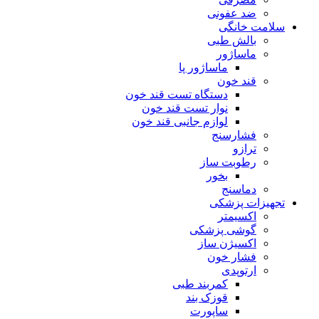
ضد عفونی
سلامت خانگی
بالش طبی
ماساژور
ماساژور پا
قند خون
دستگاه تست قند خون
نوار تست قند خون
لوازم جانبی قند خون
فشارسنج
ترازو
رطوبت ساز
بخور
دماسنج
تجهیزات پزشکی
اکسیمتر
گوشی پزشکی
اکسیژن ساز
فشار خون
ارتوپدی
کمربند طبی
قوزک بند
ساپورت