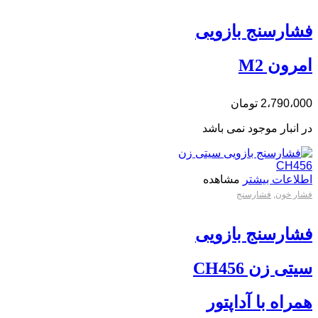
فشارسنج بازویی
امرون M2
2،790،000
تومان
در انبار موجود نمی باشد
اطلاعات بیشتر
مشاهده
فشار خون
,
فشارسنج
فشارسنج بازویی
سیتی زن CH456
همراه با آداپتور