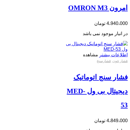
امرون OMRON M3
4،940،000
تومان
در انبار موجود نمی باشد
اطلاعات بیشتر
مشاهده
فشار خون
,
فشارسنج
فشار سنج اتوماتیک
دیجیتال بی ول MED-
53
4،849،000
تومان