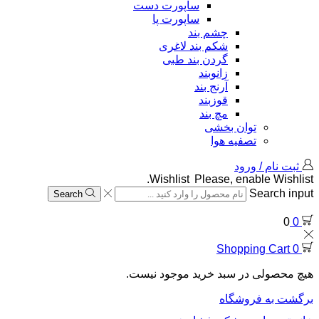
ساپورت دست
ساپورت پا
چشم بند
شکم بند لاغری
گردن بند طبی
زانوبند
آرنج بند
قوزبند
مچ بند
توان بخشی
تصفیه هوا
ثبت نام / ورود
Wishlist
Please, enable Wishlist.
Search input
Search
0
0
Shopping Cart
0
هیچ محصولی در سبد خرید موجود نیست.
برگشت به فروشگاه