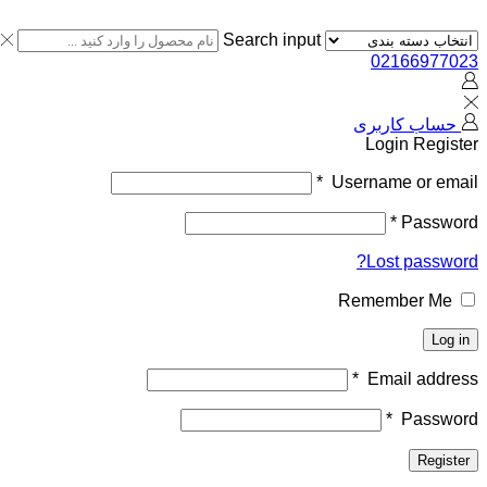
Search input
02166977023
حساب کاربری
Login
Register
*
Username or email
*
Password
Lost password?
Remember Me
Log in
*
Email address
*
Password
Register