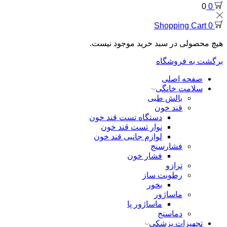
0
0
Shopping Cart
0
هیچ محصولی در سبد خرید موجود نیست.
برگشت به فروشگاه
صفحه اصلی
سلامت خانگی
بالش طبی
قند خون
دستگاه تست قند خون
نوار تست قند خون
لوازم جانبی قند خون
فشارسنج
فشار خون
ترازو
رطوبت ساز
بخور
ماساژور
ماساژور پا
دماسنج
تجهیزات پزشکی