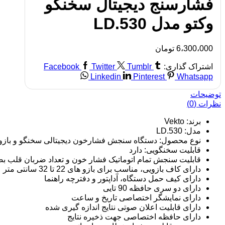
فشارسنج دیجیتال سخنگو
وکتو مدل LD.530
6،300،000
تومان
اشتراک گذاری:
Tumblr
Twitter
Facebook
Linkedin
Pinterest
Whatsapp
توضیحات
نظرات (0)
برند: Vekto
مدل: LD.530
نوع محصول: دستگاه سنجش فشارخون دیجیتالی سخنگو و بازو
قابلیت سخنگویی: دارد
قابلیت سنجش تمام اتوماتیک فشار خون و تعداد ضربان قلب ب
دارای کاف بازویی،‌ مناسب برای بازو های 22 تا 32 سانتی متر
دارای کیف حمل دستگاه، آداپتور و دفترچه راهنما
دارای دو سری حافظه 90 تایی
دارای نمایشگر اختصاصی تاریخ و ساعت
دارای قابلیت اعلان صوتی نتایج اندازه گیری شده
دارای حافظه اختصاصی جهت ذخیره نتایج