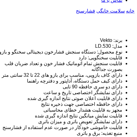
تماس با ما
خانه
سلامت خانگی
فشارسنج
برند: Vekto
مدل: LD.530
نوع محصول: دستگاه سنجش فشارخون دیجیتالی سخنگو و بازو
قابلیت سخنگویی: دارد
قابلیت سنجش تمام اتوماتیک فشار خون و تعداد ضربان قلب
بصورت جداگانه
دارای کاف بازویی،‌ مناسب برای بازو های 22 تا 32 سانتی متر
دارای کیف حمل دستگاه، آداپتور و دفترچه راهنما
دارای دو سری حافظه 90 تایی
دارای نمایشگر اختصاصی تاریخ و ساعت
دارای قابلیت اعلان صوتی نتایج اندازه گیری شده
دارای حافظه اختصاصی جهت ذخیره نتایج
مجهز به قابلیت هشدار خطای محاسباتی
قابلیت نمایش میانگین نتایج اندازه گیری شده
دارای نمایشگر تعویض باتری و میزان باتری
قابلیت خاموشی خودکار در صورت عدم استفاده از فشارسنج
منبع تغذیه: برق و باتری