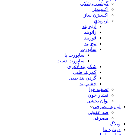
گوشی پزشکی
اکسیمتر
اکسیژن ساز
ارتوپدی
آرنج بند
زانوبند
قوزبند
مچ بند
ساپورت
ساپورت پا
ساپورت دست
شکم بند لاغری
کمربند طبی
گردن بند طبی
چشم بند
تصفیه هوا
فشار خون
توان بخشی
لوازم مصرفی
ضد عفونی
مصرفی
وبلاگ
درباره ما