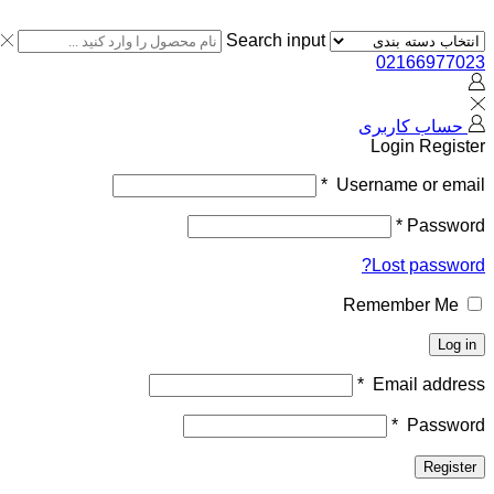
Search input
02166977023
حساب کاربری
Login
Register
*
Username or email
*
Password
Lost password?
Remember Me
Log in
*
Email address
*
Password
Register