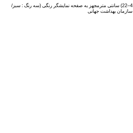
دارای5سال گارانتی سخنگوحافظه برای دو کاربر(هر کاربر60عدد)توانایی تشخیص ضربان نامنظم دارای دو عدد کاف سایزهای (32–22) و (42–22) سانتی مترمجهز به صفحه نمایشگر رنگی (سه رنگ : سبز/
 سازمان بهداشت جهانی