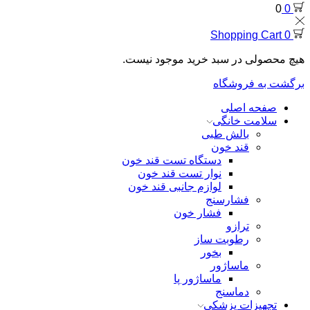
0
0
Shopping Cart
0
هیچ محصولی در سبد خرید موجود نیست.
برگشت به فروشگاه
صفحه اصلی
سلامت خانگی
بالش طبی
قند خون
دستگاه تست قند خون
نوار تست قند خون
لوازم جانبی قند خون
فشارسنج
فشار خون
ترازو
رطوبت ساز
بخور
ماساژور
ماساژور پا
دماسنج
تجهیزات پزشکی