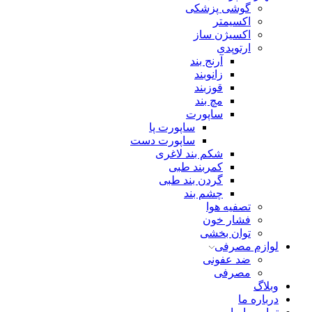
گوشی پزشکی
اکسیمتر
اکسیژن ساز
ارتوپدی
آرنج بند
زانوبند
قوزبند
مچ بند
ساپورت
ساپورت پا
ساپورت دست
شکم بند لاغری
کمربند طبی
گردن بند طبی
چشم بند
تصفیه هوا
فشار خون
توان بخشی
لوازم مصرفی
ضد عفونی
مصرفی
وبلاگ
درباره ما