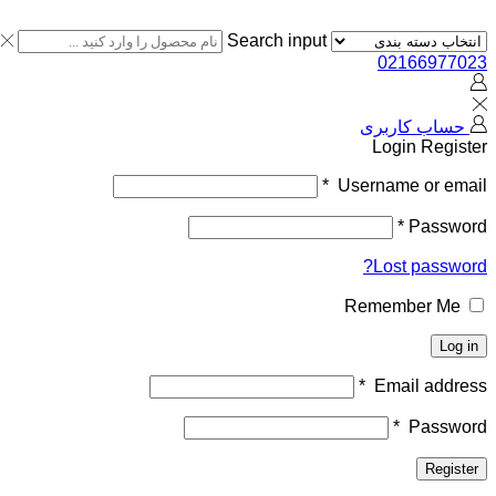
Search input
02166977023
حساب کاربری
Login
Register
*
Username or email
*
Password
Lost password?
Remember Me
Log in
*
Email address
*
Password
Register