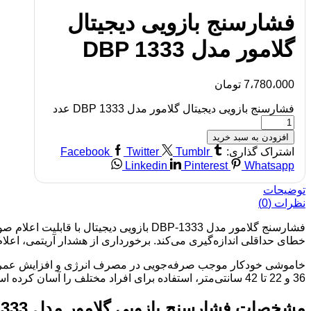
فشارسنج بازویی دیجیتال
گلامور مدل DBP 1333
7،780،000
تومان
فشارسنج بازویی دیجیتال گلامور مدل DBP 1333 عدد
افزودن به سبد خرید
اشتراک گذاری:
Tumblr
Twitter
Facebook
Linkedin
Pinterest
Whatsapp
توضیحات
نظرات (0)
فشارسنج گلامور مدل DBP-1333 بازویی دیج
خطای حداقلی اندازه‌گیری می‌کند. برخورداری از هشدار آریتمی، اعل
36 و 22 تا 42 سانتی‌متر، استفاده برای افراد مختلف را آسان کرده است. گلامور 1333 گزینه‌ای دقیق و کاربردی برای کنترل منظم فشار خون.
مشخصات فشارسنج بازویی گلامور مدل DBP-1333