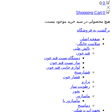
0
0
Shopping Cart
0
هیچ محصولی در سبد خرید موجود نیست.
برگشت به فروشگاه
صفحه اصلی
سلامت خانگی
بالش طبی
قند خون
دستگاه تست قند خون
نوار تست قند خون
لوازم جانبی قند خون
فشارسنج
فشار خون
ترازو
رطوبت ساز
بخور
ماساژور
ماساژور پا
دماسنج
تجهیزات پزشکی