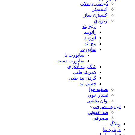
گوشی پزشکی
اکسیمتر
اکسیژن ساز
ارتوپدی
آرنج بند
زانوبند
قوزبند
مچ بند
ساپورت
ساپورت پا
ساپورت دست
شکم بند لاغری
کمربند طبی
گردن بند طبی
چشم بند
تصفیه هوا
فشار خون
توان بخشی
لوازم مصرفی
ضد عفونی
مصرفی
وبلاگ
درباره ما