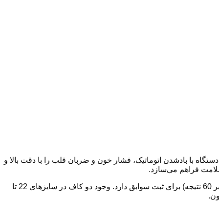
ی است. این دستگاه با بادشدن اتوماتیک، فشار خون و ضربان قلب را با دقت بالا و
سلامت فراهم می‌سازد.
خاموشی خودکار موجب صرفه‌جویی در مصرف انرژی و افزایش عمر دستگاه می‌شود. این مدل دو کاربره بوده و 120 حافظه مجزا (هر کاربر 60 نتیجه) برای ثبت سوابق دارد. وجود دو کاف در سایزهای 22 تا