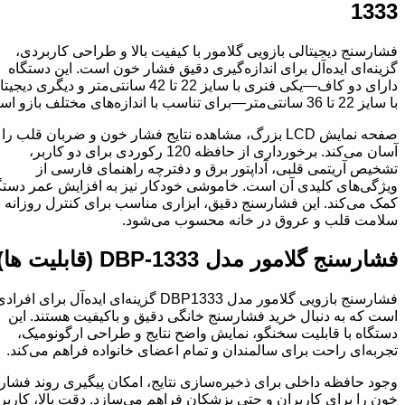
1333
فشارسنج دیجیتالی بازویی گلامور با کیفیت بالا و طراحی کاربردی،
گزینه‌ای ایده‌آل برای اندازه‌گیری دقیق فشار خون است. این دستگاه
دارای دو کاف—یکی فنری با سایز 22 تا 42 سانتی‌متر و دیگری دیج
با سایز 22 تا 36 سانتی‌متر—برای تناسب با اندازه‌های مختلف بازو است.
صفحه نمایش LCD بزرگ، مشاهده نتایج فشار خون و ضربان قلب را
آسان می‌کند. برخورداری از حافظه 120 رکوردی برای دو کاربر،
تشخیص آریتمی قلبی، آداپتور برق و دفترچه راهنمای فارسی از
ویژگی‌های کلیدی آن است. خاموشی خودکار نیز به افزایش عمر دستگ
کمک می‌کند. این فشارسنج دقیق، ابزاری مناسب برای کنترل روزانه
سلامت قلب و عروق در خانه محسوب می‌شود.
فشارسنج گلامور مدل DBP-1333 (قابلیت ها)
فشارسنج بازویی گلامور مدل DBP1333 گزینه‌ای ایده‌آل برای افرا
است که به دنبال خرید فشارسنج خانگی دقیق و باکیفیت هستند. این
دستگاه با قابلیت سخنگو، نمایش واضح نتایج و طراحی ارگونومیک،
تجربه‌ای راحت برای سالمندان و تمام اعضای خانواده فراهم می‌کند.
وجود حافظه داخلی برای ذخیره‌سازی نتایج، امکان پیگیری روند فشار
خون را برای کاربران و حتی پزشکان فراهم می‌سازد. دقت بالا، کاربر