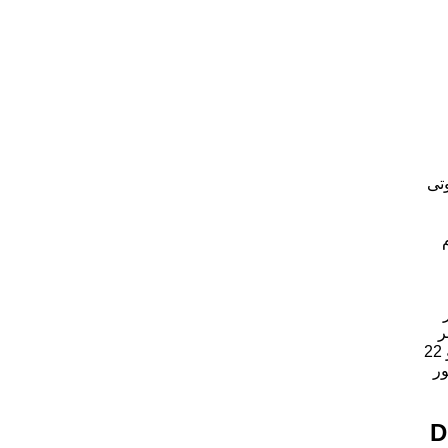
 صوتی
اربر
60 نتیجه) برای ثبت سوابق دارد. وجود دو کاف در سایزهای 22 تا 36 و 22
ور
ور مدل DBP-