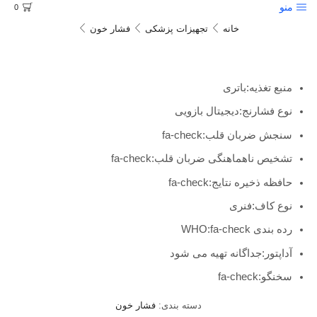
منو
0
خانه
تجهیزات پزشکی
فشار خون
منبع تغذیه:
باتری
نوع فشارنج:
دیجیتال بازویی
سنجش ضربان قلب:
fa-check
تشخیص ناهماهنگی ضربان قلب:
fa-check
حافظه ذخیره نتایج:
fa-check
نوع کاف:
فنری
رده بندی WHO:
fa-check
آداپتور:
جداگانه تهیه می شود
سخنگو:
fa-check
دسته بندی:
فشار خون