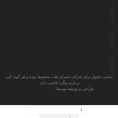
ویرایش حساب کاربری
مشاهده آدرس ها
لیست سفارشات
لیست علاقه مندی ها
تجهیزات پزشکی
لوازم مصرفی
دستگاه فشار خون
دستگاه قندخون
سوالات متداول
وبلاگ
درباره ما
تماس با ما
تمامی حقوق برای شرکت امیران طب محفوظ بوده و هر گونه کپی
برداری پیگرد قانونی دارد.
طراحی و توسعه توسط:
طراحی سایت دال
فشارسنج
بازویی
بیورر