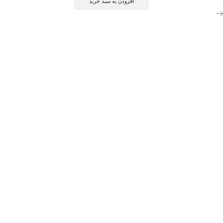
افزودن به سبد خرید
beurer
مدل
BM49
سخنگو
عدد