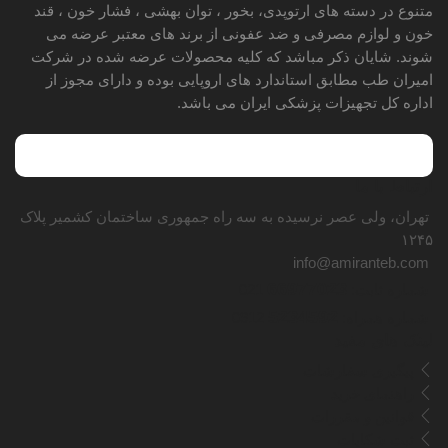
متنوع در دسته های ارتوپدی، بخور ، توان بهشی ، فشار خون ، قند
خون و لوازم مصرفی و ضد عفونی از برند های معتبر عرضه می
شوند. شایان ذکر مباشد که کلیه محصولات عرضه شده در شرکت
امیران طب مطابق استاندارد های اروپایی بوده و دارای مجوز از
اداره کل تجهیزات پزشکی ایران می باشد.
ارتباط با ما
تهران، ولی عصر نرسیده به سه راه جمهوری ساختمان کشمیر پلاک
۱۲۴۵
info@amiranteb.com
66977023
شماره ثابت:
021
5234592
شماره همراه:
0912
لینک های مفید
پیگیری سفارشات
راهنمای خرید
قوانین و مقررات
ثبت شکایات