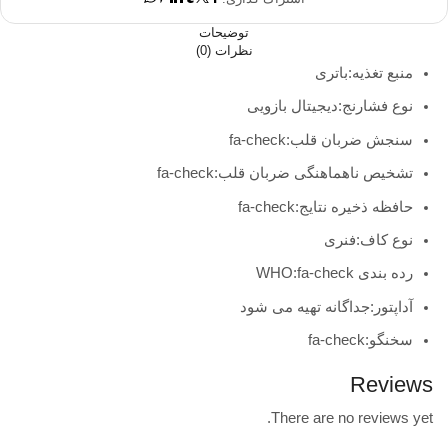
مدل
BM49
توضیحات
سخنگو
نظرات (0)
عدد
منبع تغذیه:
باتری
نوع فشارنج:
دیجیتال بازویی
سنجش ضربان قلب:
fa-check
تشخیص ناهماهنگی ضربان قلب:
fa-check
حافظه ذخیره نتایج:
fa-check
نوع کاف:
فنری
رده بندی WHO:
fa-check
آداپتور:
جداگانه تهیه می شود
سخنگو:
fa-check
Reviews
There are no reviews yet.