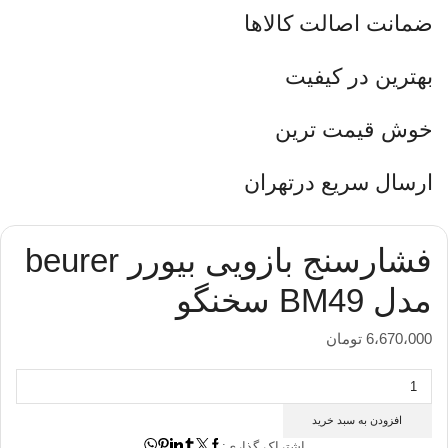
ضمانت اصالت کالاها
بهترین در کیفیت
خوش قیمت ترین
ارسال سریع درتهران
فشارسنج بازویی بیورر beurer
مدل BM49 سخنگو
6،670،000
تومان
فشارسنج
بازویی
بیورر
افزودن به سبد خرید
beurer
اشتراک گذاری: