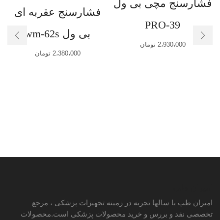
فشارسنج مچی بی ول
فشارسنج عقربه ای
PRO-39
بی ول wm-62s
2،930،000
تومان
2،380،000
تومان
امیران طب
امیران طب با سالها تجربه در زمینه تجهیزات پزشکی ، مرجع
تخصصی نقد و بررس و خرید محصولات پزشکی است.محصولات