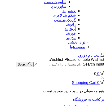
ساپورت دست
ساپورت پا
چشم بند
شکم بند لاغری
گردن بند طبی
زانوبند
آرنج بند
قوزبند
مچ بند
توان بخشی
تصفیه هوا
ثبت نام / ورود
Wishlist
Please, enable Wishlist.
Search input
Search
0
0
Shopping Cart
0
هیچ محصولی در سبد خرید موجود نیست.
برگشت به فروشگاه