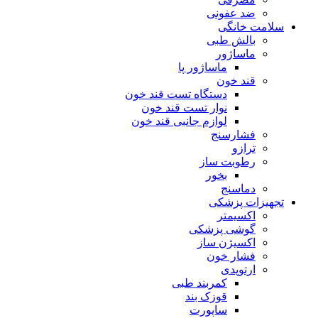
ضد عفونی
سلامت خانگی
بالش طبی
ماساژور
ماساژور پا
قند خون
دستگاه تست قند خون
نوار تست قند خون
لوازم جانبی قند خون
فشارسنج
ترازو
رطوبت ساز
بخور
دماسنج
تجهیزات پزشکی
اکسیمتر
گوشی پزشکی
اکسیژن ساز
فشار خون
ارتوپدی
کمربند طبی
قوزک بند
ساپورت