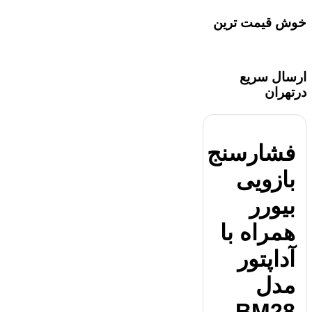
خوش قیمت ترین
ارسال سریع
درتهران
فشارسنج
بازویی
بیورر
همراه با
آداپتور
مدل
BM28