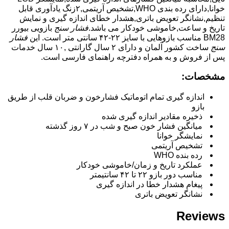
خوانا,دارای رده بندی WHO,تشخیص آریتمی,۲زنگ یادآوری قابل
تنظیم,نشانگر تعویض باتری,هشدار خطای اندازه گیری و نمایش
تاریخ و ساعت,خاموشی خودکار می باشد.
فشار سنج
بازویی بیورر
BM28 مناسب بازوهایی با سایز ۲۲-۴۲ سانتی متر است. این
فشار
سنج
ساخت کشور آلمان و دارای ۲ سال گارانتی ,۱۰ سال خدمات
پس از فروش و به همراه دفترچه راهنمای فارسی است.
مشخصات:
اندازه گیری تمام اتوماتیک فشارخون و ضربان قلب از طریق
بازو
ذخیره مقادیر اندازه گیری شده
میانگین فشار خون صبح و شب در ۷ روز گذشته
نمایشگر خوانا
تشخیص آریتمی
رده بنده WHO
عملکرد تاریخ و زمان/خاموشی خودکار
مناسب دور بازو ۲۲ تا ۴۲ سانتیمتر
پیغام هشدار خطا در اندازه گیری
نشانگر تعویض باتری
Reviews