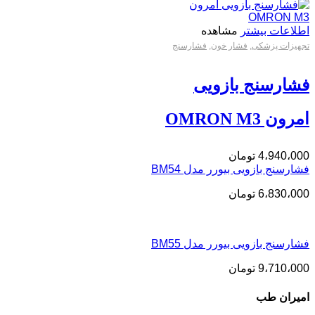
اطلاعات بیشتر
مشاهده
تجهیزات پزشکی
,
فشار خون
,
فشارسنج
فشارسنج بازویی
امرون OMRON M3
4،940،000
تومان
فشارسنج بازويی بیورر مدل BM54
6،830،000
تومان
فشارسنج بازويی بیورر مدل BM55
9،710،000
تومان
امیران طب