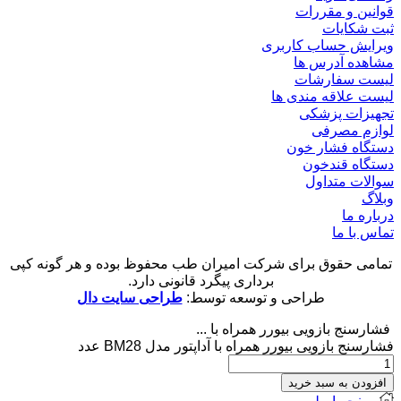
قوانین و مقررات
ثبت شکایات
ویرایش حساب کاربری
مشاهده آدرس ها
لیست سفارشات
لیست علاقه مندی ها
تجهیزات پزشکی
لوازم مصرفی
دستگاه فشار خون
دستگاه قندخون
سوالات متداول
وبلاگ
درباره ما
تماس با ما
تمامی حقوق برای شرکت امیران طب محفوظ بوده و هر گونه کپی
برداری پیگرد قانونی دارد.
طراحی و توسعه توسط:
طراحی سایت دال
فشارسنج بازویی بیورر همراه با ...
فشارسنج بازویی بیورر همراه با آداپتور مدل BM28 عدد
افزودن به سبد خرید