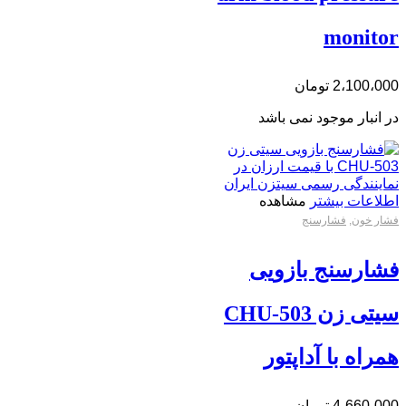
monitor
2،100،000
تومان
در انبار موجود نمی باشد
اطلاعات بیشتر
مشاهده
فشار خون
,
فشارسنج
فشارسنج بازویی
سیتی زن CHU-503
همراه با آداپتور
4،660،000
تومان