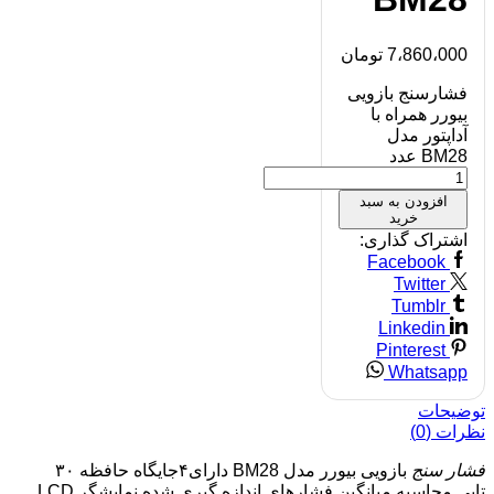
7،860،000
تومان
فشارسنج بازویی
بیورر همراه با
آداپتور مدل
BM28 عدد
افزودن به سبد
خرید
اشتراک گذاری:
Facebook
Twitter
Tumblr
Linkedin
Pinterest
Whatsapp
توضیحات
نظرات (0)
فشار سنج
بازویی بیورر مدل BM28 دارای۴جایگاه حافظه ۳۰
تایی,محاسبه میانگین فشارهای اندازه گیری شده,نمایشگر LCD