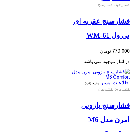
فشار خون
,
فشارسنج
فشارسنج عقربه ای
بی ول WM-61
770،000
تومان
در انبار موجود نمی باشد
اطلاعات بیشتر
مشاهده
فشار خون
,
فشارسنج
فشارسنج بازویی
امرن مدل M6