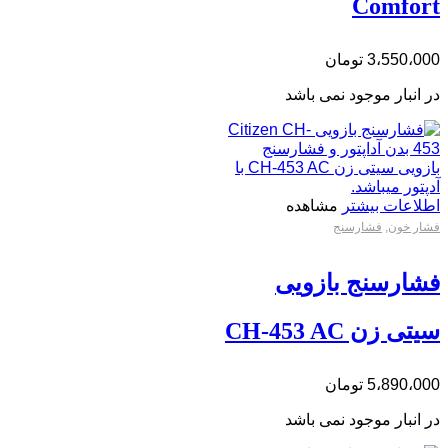
Comfort
3،550،000
تومان
در انبار موجود نمی باشد
اطلاعات بیشتر
مشاهده
فشار خون
,
فشارسنج
فشارسنج بازویی
سیتی زن CH-453 AC
5،890،000
تومان
در انبار موجود نمی باشد