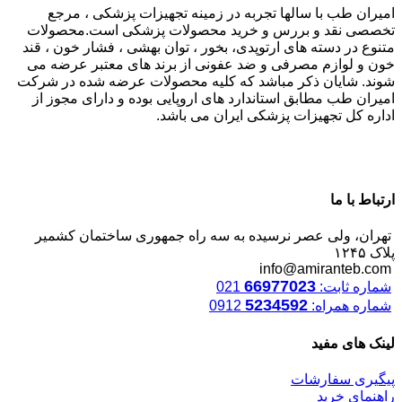
امیران طب با سالها تجربه در زمینه تجهیزات پزشکی ، مرجع
تخصصی نقد و بررس و خرید محصولات پزشکی است.محصولات
متنوع در دسته های ارتوپدی، بخور ، توان بهشی ، فشار خون ، قند
خون و لوازم مصرفی و ضد عفونی از برند های معتبر عرضه می
شوند. شایان ذکر مباشد که کلیه محصولات عرضه شده در شرکت
امیران طب مطابق استاندارد های اروپایی بوده و دارای مجوز از
اداره کل تجهیزات پزشکی ایران می باشد.
ارتباط با ما
تهران، ولی عصر نرسیده به سه راه جمهوری ساختمان کشمیر
پلاک ۱۲۴۵
info@amiranteb.com
66977023
شماره ثابت:
021
5234592
شماره همراه:
0912
لینک های مفید
پیگیری سفارشات
راهنمای خرید