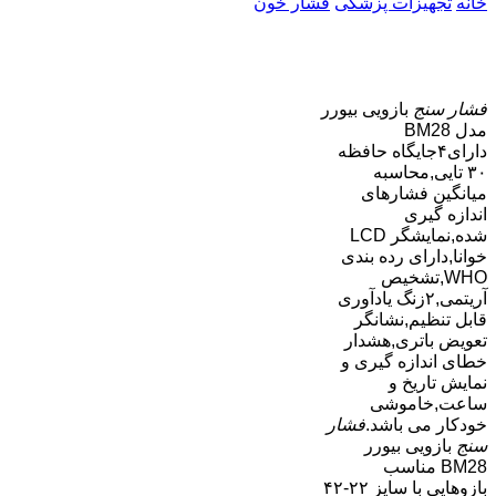
خانه
تجهیزات پزشکی
فشار خون
فشار سنج
بازویی بیورر
مدل BM28
دارای۴جایگاه حافظه
۳۰ تایی,محاسبه
میانگین فشارهای
اندازه گیری
شده,نمایشگر LCD
خوانا,دارای رده بندی
WHO,تشخیص
آریتمی,۲زنگ یادآوری
قابل تنظیم,نشانگر
تعویض باتری,هشدار
خطای اندازه گیری و
نمایش تاریخ و
ساعت,خاموشی
خودکار می باشد.
فشار
سنج
بازویی بیورر
BM28 مناسب
بازوهایی با سایز ۲۲-۴۲