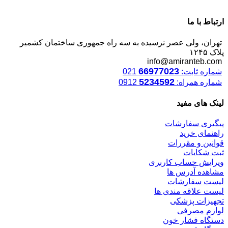
ارتباط با ما
تهران، ولی عصر نرسیده به سه راه جمهوری ساختمان کشمیر
پلاک ۱۲۴۵
info@amiranteb.com
66977023
شماره ثابت:
021
5234592
شماره همراه:
0912
لینک های مفید
پیگیری سفارشات
راهنمای خرید
قوانین و مقررات
ثبت شکایات
ویرایش حساب کاربری
مشاهده آدرس ها
لیست سفارشات
لیست علاقه مندی ها
تجهیزات پزشکی
لوازم مصرفی
دستگاه فشار خون