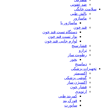
ضد عفونی
سلامت خانگی
بالش طبی
ماساژور
ماساژور پا
قند خون
دستگاه تست قند خون
نوار تست قند خون
لوازم جانبی قند خون
فشارسنج
ترازو
رطوبت ساز
بخور
دماسنج
تجهیزات پزشکی
اکسیمتر
گوشی پزشکی
اکسیژن ساز
فشار خون
ارتوپدی
کمربند طبی
قوزک بند
ساپورت