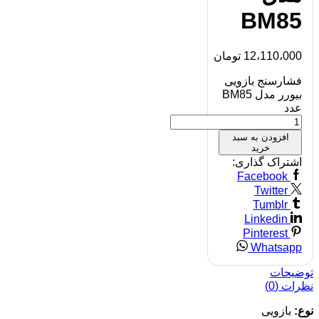
BM85
12،110،000
تومان
فشارسنج بازویی
بیورر مدل BM85
عدد
افزودن به سبد
خرید
اشتراک گذاری:
Facebook
Twitter
Tumblr
Linkedin
Pinterest
Whatsapp
توضیحات
نظرات (0)
نوع:
بازویی