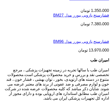
1،350،000
تومان
فشارسنج بازویی بیورر مدل BM27
7،380،000
تومان
فشارسنج بازویی بیورر مدل BM96
13،970،000
تومان
امیران طب
امیران طب با سالها تجربه در زمینه تجهیزات پزشکی ، مرجع
تخصصی نقد و بررس و خرید محصولات پزشکی است.محصولات
متنوع در دسته های ارتوپدی، بخور ، توان بهشی ، فشار خون ، قند
خون و لوازم مصرفی و ضد عفونی از برند های معتبر عرضه می
شوند. شایان ذکر مباشد که کلیه محصولات عرضه شده در شرکت
امیران طب مطابق استاندارد های اروپایی بوده و دارای مجوز از
اداره کل تجهیزات پزشکی ایران می باشد.