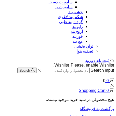
ساپورت دست
ساپورت پا
چشم بند
شکم بند لاغری
گردن بند طبی
زانوبند
آرنج بند
قوزبند
مچ بند
توان بخشی
تصفیه هوا
ثبت نام / ورود
Wishlist
Please, enable Wishlist.
Search input
Search
0
0
Shopping Cart
0
هیچ محصولی در سبد خرید موجود نیست.
برگشت به فروشگاه