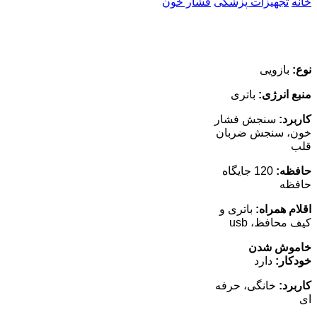
خانه
تجهیزات پزشکی
فشار خون
نوع:
بازویی
منبع انرژی:
باتری
کاربرد:
سنجش فشار
خون، سنجش ضربان
قلب
حافظه:
120 جایگاه
حافظه
اقلام همراه:
باتری و
کیف محافظ، usb
خاموش شدن
خودکار:
دارد
کاربرد:
خانگی، حرفه
ای