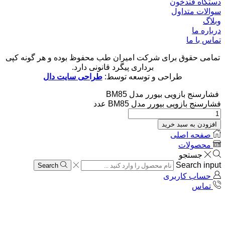
دستگاه قندخون
سوالات متداول
وبلاگ
درباره ما
تماس با ما
تمامی حقوق برای شرکت امیران طب محفوظ بوده و هر گونه کپی
برداری پیگرد قانونی دارد.
طراحی و توسعه توسط:
طراحی سایت دال
فشارسنج بازویی بیورر مدل BM85
فشارسنج بازویی بیورر مدل BM85 عدد
افزودن به سبد خرید
صفحه اصلی
محصولات
جستجو
Search input
Search
حساب کاربری
تماس