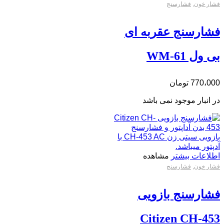
فشار خون
,
فشارسنج
فشارسنج عقربه ای
بی ول WM-61
770،000
تومان
در انبار موجود نمی باشد
اطلاعات بیشتر
مشاهده
فشار خون
,
فشارسنج
فشارسنج بازویی
Citizen CH-453