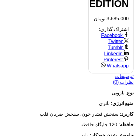
EDITION
3،685،000
تومان
اشتراک گذاری:
Facebook
Twitter
Tumblr
Linkedin
Pinterest
Whatsapp
توضیحات
نظرات (0)
نوع
: بازویی
منبع انرژی:
باتری
کاربرد:
سنجش فشار خون، سنجش ضربان قلب
حافظه:
120 جایگاه حافظه
خاموش شدن خودکار:
دارد