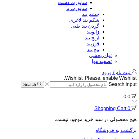
ساپورت دست
ساپورت پا
چشم بند
شکم بند لاغری
گردن بند طبی
زانوبند
آرنج بند
قوزبند
مچ بند
توان بخشی
تصفیه هوا
ثبت نام / ورود
Wishlist
Please, enable Wishlist.
Search input
Search
0
0
Shopping Cart
0
هیچ محصولی در سبد خرید موجود نیست.
برگشت به فروشگاه