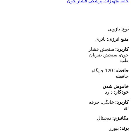
خانه
تجهیزات پزشکی
فشار خون
نوع
: بازویی
منبع انرژی:
باتری
کاربرد:
سنجش فشار
خون، سنجش ضربان
قلب
حافظه:
120 جایگاه
حافظه
خاموش شدن
خودکار:
دارد
کاربرد:
خانگی، حرفه
ای
مکانیزم:
دیجیتال
برند:
بیورر