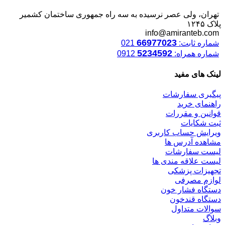
تهران، ولی عصر نرسیده به سه راه جمهوری ساختمان کشمیر
پلاک ۱۲۴۵
info@amiranteb.com
66977023
شماره ثابت:
021
5234592
شماره همراه:
0912
لینک های مفید
پیگیری سفارشات
راهنمای خرید
قوانین و مقررات
ثبت شکایات
ویرایش حساب کاربری
مشاهده آدرس ها
لیست سفارشات
لیست علاقه مندی ها
تجهیزات پزشکی
لوازم مصرفی
دستگاه فشار خون
دستگاه قندخون
سوالات متداول
وبلاگ