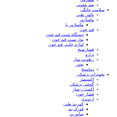
ضد عفونی
سلامت خانگی
بالش طبی
ماساژور
ماساژور پا
قند خون
دستگاه تست قند خون
نوار تست قند خون
لوازم جانبی قند خون
فشارسنج
ترازو
رطوبت ساز
بخور
دماسنج
تجهیزات پزشکی
اکسیمتر
گوشی پزشکی
اکسیژن ساز
فشار خون
ارتوپدی
کمربند طبی
قوزک بند
ساپورت