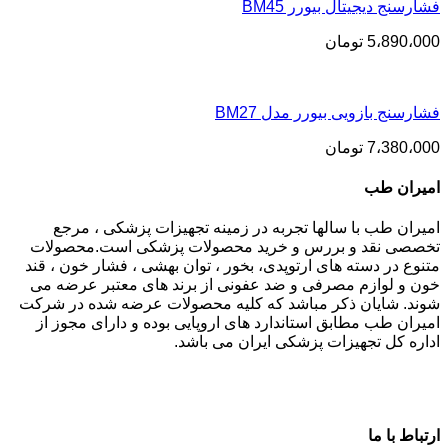
فشارسنج دیجیتال بیورر BM45
5،890،000
تومان
فشارسنج بازویی بیورر مدل BM27
7،380،000
تومان
امیران طب
امیران طب با سالها تجربه در زمینه تجهیزات پزشکی ، مرجع
تخصصی نقد و بررس و خرید محصولات پزشکی است.محصولات
متنوع در دسته های ارتوپدی، بخور ، توان بهشی ، فشار خون ، قند
خون و لوازم مصرفی و ضد عفونی از برند های معتبر عرضه می
شوند. شایان ذکر مباشد که کلیه محصولات عرضه شده در شرکت
امیران طب مطابق استاندارد های اروپایی بوده و دارای مجوز از
اداره کل تجهیزات پزشکی ایران می باشد.
ارتباط با ما