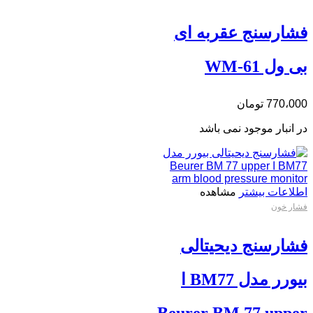
فشارسنج عقربه ای
بی ول WM-61
770،000
تومان
در انبار موجود نمی باشد
اطلاعات بیشتر
مشاهده
فشار خون
فشارسنج دیحیتالی
بیورر مدل BM77 ا
Beurer BM 77 upper