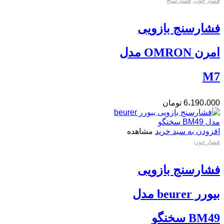
فشار خون
,
فشارسنج
فشارسنج بازویی
امرن OMRON مدل
M7
6،190،000
تومان
افزودن به سبد خرید
مشاهده
فشار خون
فشارسنج بازویی
بیورر beurer مدل
BM49 سخنگو