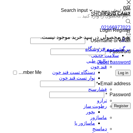
0
Search input
حساب کاربری
SHOPPING CART
02166977023
Login
Register
هیچ محصولی در سبد خرید موجود نیست.
0
0
*
Username or email
برگشت به فروشگاه
صفحه اصلی
*
Password
سلامت خانگی
بالش طبی
Lost password?
قند خون
دستگاه تست قند خون
Remember Me
Log in
نوار تست قند خون
Email address
*
لوازم جانبی قند خون
فشارسنج
*
Password
فشار خون
ترازو
Register
رطوبت ساز
بخور
ماساژور
ماساژور پا
دماسنج