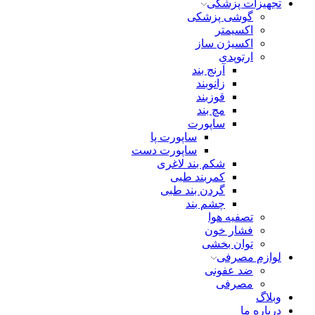
تجهیزات پزشکی
گوشی پزشکی
اکسیمتر
اکسیژن ساز
ارتوپدی
آرنج بند
زانوبند
قوزبند
مچ بند
ساپورت
ساپورت پا
ساپورت دست
شکم بند لاغری
کمربند طبی
گردن بند طبی
چشم بند
تصفیه هوا
فشار خون
توان بخشی
لوازم مصرفی
ضد عفونی
مصرفی
وبلاگ
درباره ما