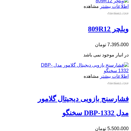
اطلاعات بیشتر
مشاهده
بدون دسته‌بندی
ویلچر 809R12
7،395،000
تومان
در انبار موجود نمی باشد
اطلاعات بیشتر
مشاهده
بدون دسته‌بندی
فشارسنج بازویی دیجیتال گلامور
مدل DBP-1332 سخنگو
5،500،000
تومان