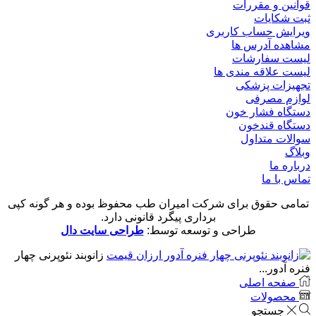
قوانین و مقررات
ثبت شکایات
ویرایش حساب کاربری
مشاهده آدرس ها
لیست سفارشات
لیست علاقه مندی ها
تجهیزات پزشکی
لوازم مصرفی
دستگاه فشار خون
دستگاه قندخون
سوالات متداول
وبلاگ
درباره ما
تماس با ما
تمامی حقوق برای شرکت امیران طب محفوظ بوده و هر گونه کپی
برداری پیگرد قانونی دارد.
طراحی و توسعه توسط:
طراحی سایت دال
زانوبند نئوپرنی چهار
فنره آدور...
صفحه اصلی
محصولات
جستجو