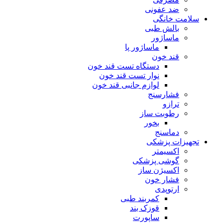
ضد عفونی
سلامت خانگی
بالش طبی
ماساژور
ماساژور پا
قند خون
دستگاه تست قند خون
نوار تست قند خون
لوازم جانبی قند خون
فشارسنج
ترازو
رطوبت ساز
بخور
دماسنج
تجهیزات پزشکی
اکسیمتر
گوشی پزشکی
اکسیژن ساز
فشار خون
ارتوپدی
کمربند طبی
قوزک بند
ساپورت