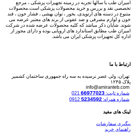
امیران طب با سالها تجربه در زمینه تجهیزات پزشکی ، مرجع
تخصصی نقد و بررس و خرید محصولات پزشکی است.محصولات
متنوع در دسته های ارتوپدی، بخور ، توان بهشی ، فشار خون ، قند
خون و لوازم مصرفی و ضد عفونی از برند های معتبر عرضه می
شوند. شایان ذکر مباشد که کلیه محصولات عرضه شده در شرکت
امیران طب مطابق استاندارد های اروپایی بوده و دارای مجوز از
اداره کل تجهیزات پزشکی ایران می باشد.
ارتباط با ما
تهران، ولی عصر نرسیده به سه راه جمهوری ساختمان کشمیر
پلاک ۱۲۴۵
info@amiranteb.com
66977023
شماره ثابت:
021
5234592
شماره همراه:
0912
لینک های مفید
پیگیری سفارشات
راهنمای خرید