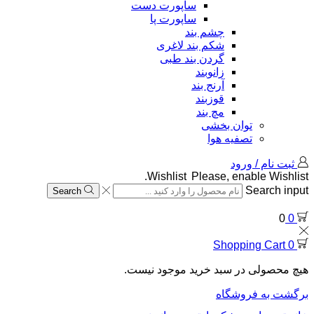
ساپورت دست
ساپورت پا
چشم بند
شکم بند لاغری
گردن بند طبی
زانوبند
آرنج بند
قوزبند
مچ بند
توان بخشی
تصفیه هوا
ثبت نام / ورود
Wishlist
Please, enable Wishlist.
Search input
Search
0
0
Shopping Cart
0
هیچ محصولی در سبد خرید موجود نیست.
برگشت به فروشگاه