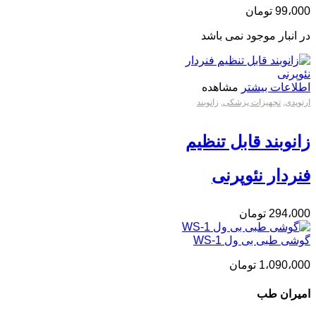
99،000
تومان
در انبار موجود نمی باشد
اطلاعات بیشتر
مشاهده
ارتوپدی
,
تجهیزات پزشکی
,
زانوبند
زانوبند قابل تنظیم
فنردار نئوپرنی
294،000
تومان
گوشی طبی بی ول WS-1
1،090،000
تومان
امیران طب