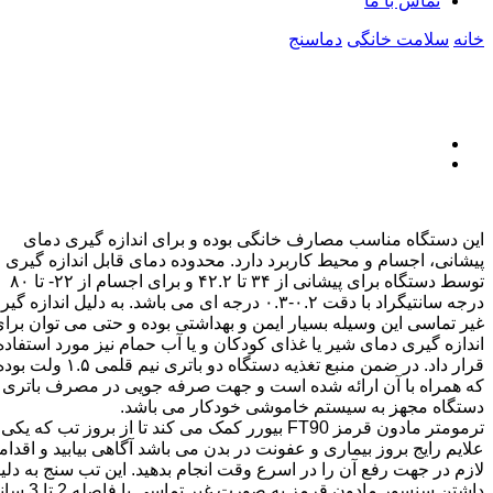
تماس با ما
خانه
سلامت خانگی
دماسنج
این دستگاه مناسب مصارف خانگی بوده و برای اندازه گیری دمای
پیشانی، اجسام و محیط کاربرد دارد. محدوده دمای قابل اندازه گیری
توسط دستگاه برای پیشانی از ۳۴ تا ۴۲.۲ و برای اجسام از ۲۲- تا ۸۰
درجه سانتیگراد با دقت ۰.۲-۰.۳ درجه ای می باشد. به دلیل اندازه گ
غیر تماسی این وسیله بسیار ایمن و بهداشتی بوده و حتی می توان برا
اندازه گیری دمای شیر یا غذای کودکان و یا آب حمام نیز مورد استفاده
قرار داد. در ضمن منبع تغذیه دستگاه دو باتری نیم قلمی ۱.۵ ولت 
که همراه با آن ارائه شده است و جهت صرفه جویی در مصرف باتری
دستگاه مجهز به سیستم خاموشی خودکار می باشد.
ترمومتر مادون قرمز FT90 بیورر کمک می کند تا از بروز تب که یکی
علایم رایج بروز بیماری و عفونت در بدن می باشد آگاهی بیابید و اقدا
لازم در جهت رفع آن را در اسرع وقت انجام بدهید. این تب سنج به دلی
داشتن سنسور مادون قرمز به صورت غیر تم