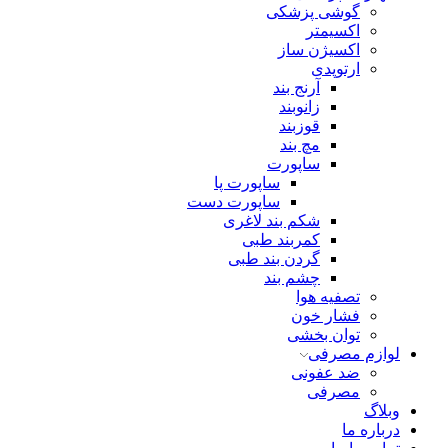
گوشی پزشکی
اکسیمتر
اکسیژن ساز
ارتوپدی
آرنج بند
زانوبند
قوزبند
مچ بند
ساپورت
ساپورت پا
ساپورت دست
شکم بند لاغری
کمربند طبی
گردن بند طبی
چشم بند
تصفیه هوا
فشار خون
توان بخشی
لوازم مصرفی
ضد عفونی
مصرفی
وبلاگ
درباره ما