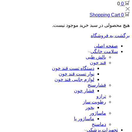
0
0
Shopping Cart
0
هیچ محصولی در سبد خرید موجود نیست.
برگشت به فروشگاه
صفحه اصلی
سلامت خانگی
بالش طبی
قند خون
دستگاه تست قند خون
نوار تست قند خون
لوازم جانبی قند خون
فشارسنج
فشار خون
ترازو
رطوبت ساز
بخور
ماساژور
ماساژور پا
دماسنج
تجهیزات پزشکی