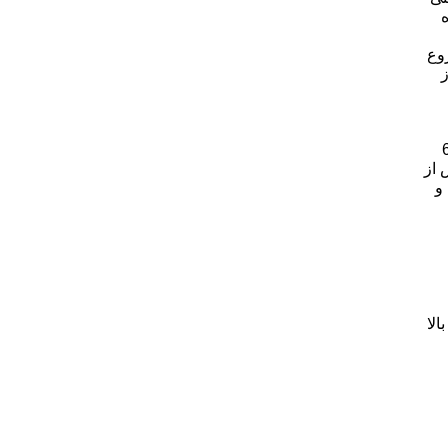
ه
وع
ز
 این تب سنج دارای 60
 از
و
لا