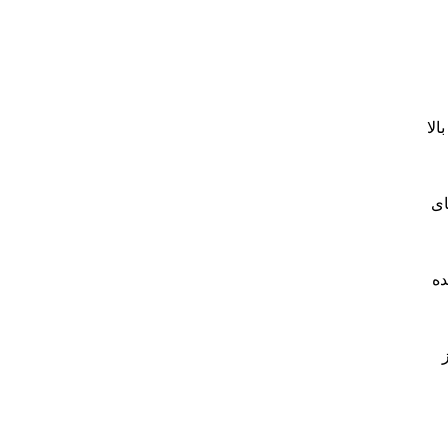
لا
ای
ده