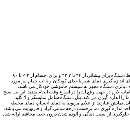
این دستگاه مناسب مصارف خانگی بوده و برای اندازه گیری دمای پیشانی، اجسام و محیط کاربرد دارد. محدوده دمای قابل اندازه گیری توسط دستگاه برای پیشانی از ۳۴ تا ۴۲.۲ و برای اجسام از ۲۲- تا ۸۰
می توان برای اندازه گیری دمای شیر یا غذای کودکان و یا آب حمام نیز مورد
ابید و اقدامات لازم در جهت رفع آن را در اسرع وقت انجام بدهید. این تب سنج
به دلیل داشتن سنسور مادون قرمز به صورت غیر تماسی با فاصله 2 تا 3 سانتی متری و با سرعت عملکرد بالایی کار کرده و طی چند ثانیه دما را اندازه گیری می کند. پنل دستگاه شامل نمایشگر و 4 کلید
بل نمایش عبارتند از علایم مربوط به دمای اجسام، دمای محیط،
واحد اندازه گیری دما برحسب درجه سانتی گراد و فارنهایت می باشد.
ه را جهت جلوگیری از آسیب دیدگی و آلوده شدن درون جعبه محافظ ارائه شده