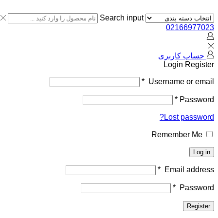
Search input
02166977023
حساب کاربری
Login
Register
*
Username or email
*
Password
Lost password?
Remember Me
Log in
*
Email address
*
Password
Register