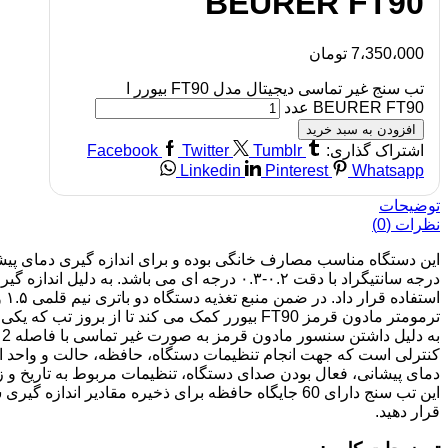
BEURER FT90
7،350،000
تومان
تب سنج غیر تماسی دیجیتال مدل FT90 بیورر ا
BEURER FT90 عدد
افزودن به سبد خرید
اشتراک گذاری:
Tumblr
Twitter
Facebook
Linkedin
Pinterest
Whatsapp
توضیحات
نظرات (0)
درجه سانتیگراد با دقت ۰.۲-۰.۳ درجه ای می ب
استفاده قرار داد. در ضمن منبع تغذیه دستگاه دو باتری نیم قلمی ۱.۵ ولت بوده که همراه با آن ارائه شده است و جهت صرفه جویی در مصرف باتری دستگاه مجهز به سیستم خاموشی خودکار می باشد.
ترمومتر مادون قرمز FT90 بیورر کمک می کند تا 
کنترلی است که جهت انجام تنظیمات دستگاه، حافظه، حالت و واحد اند
دمای پیشانی، فعال بودن صدای دستگاه، تنظیمات مربوط به تاریخ و زم
این تب سنج دارای 60 جایگاه حافظه برای ذخیره مقا
قرار دهید.