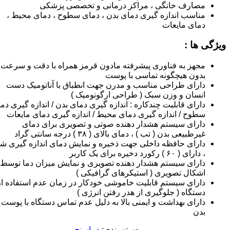
مصارف خانگی ، مراکز درمانی و تخصصی پزشکی
مناسب اندازه گیری دمای بدن ، دمای سطوح ، دمای محیط ،
دمای مایعات
ویژگی ها :
مجهز به فناوری پیشرفته مادون قرمز همراه با دقت و سرعت با
بدون هیچگونه تماسی با پوست
دارای طراحی مناسب و مدرن جهت انطباق با آناتومیک دست
انسان و وزن سبک ( طراحی ارگونومیک )
دارای قابلیت چندکاره : اندازه گیری دمای بدن / اندازه گیری دم
سطوح / اندازه گیری دمای محیط / اندازه گیری دمای مایعات
دارای سیستم هشدار دهنده صوتی و تصویری برای دمای
غیرطبیعی بدن ( تب ) ، دمای بالای ( ۳۸ ) درجه سانتی گراد
دارای حافظه داخلی جهت ذخیره و نمایش دمای اندازه گیری ش
، دارای ( ۶۰ ) رکورد دخیره برای یک کاربر
دارای سیستم هشدار دهنده تصویری و نمایش میزان دما توسط
اشکال تصویری ( استیکرهای گرافیکی )
دارای سیستم قابلیت خاموشی خودکار در زمان عدم استفاده از
دستگاه ( جلوگیری از هدر رفتن انرژی )
دارای بهداشت و ایمنی بالا به دلیل عدم تماس دستگاه با پوست
بدن
دسته بندی:
دماسنج