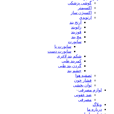
گوشی پزشکی
اکسیمتر
اکسیژن ساز
ارتوپدی
آرنج بند
زانوبند
قوزبند
مچ بند
ساپورت
ساپورت پا
ساپورت دست
شکم بند لاغری
کمربند طبی
گردن بند طبی
چشم بند
تصفیه هوا
فشار خون
توان بخشی
لوازم مصرفی
ضد عفونی
مصرفی
وبلاگ
درباره ما