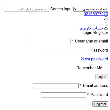
Search input
02166977023
حساب کاربری
Login
Register
*
Username or email
*
Password
Lost password?
Remember Me
Log in
*
Email address
*
Password
Register