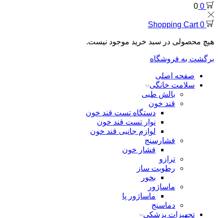
0
0
Shopping Cart
0
هیچ محصولی در سبد خرید موجود نیست.
برگشت به فروشگاه
صفحه اصلی
سلامت خانگی
بالش طبی
قند خون
دستگاه تست قند خون
نوار تست قند خون
لوازم جانبی قند خون
فشارسنج
فشار خون
ترازو
رطوبت ساز
بخور
ماساژور
ماساژور پا
دماسنج
تجهیزات پزشکی