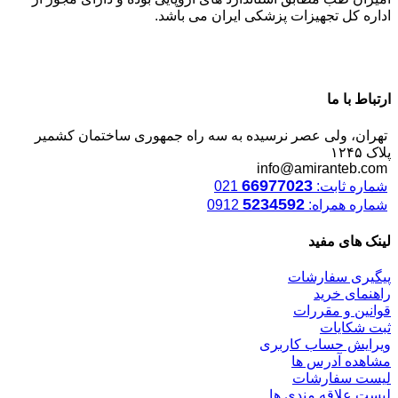
اداره کل تجهیزات پزشکی ایران می باشد.
ارتباط با ما
تهران، ولی عصر نرسیده به سه راه جمهوری ساختمان کشمیر
پلاک ۱۲۴۵
info@amiranteb.com
66977023
شماره ثابت:
021
5234592
شماره همراه:
0912
لینک های مفید
پیگیری سفارشات
راهنمای خرید
قوانین و مقررات
ثبت شکایات
ویرایش حساب کاربری
مشاهده آدرس ها
لیست سفارشات
لیست علاقه مندی ها