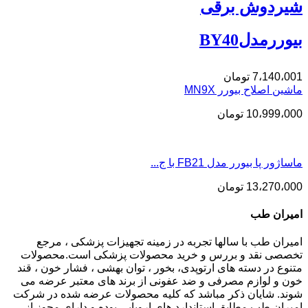
شیردوش برقی
بیوررمدلBY40
7،140،001
تومان
ماشین اصلاح بیورر MN9X
10،999،000
تومان
ماساژور پا بیورر مدل FB21 با ج...
13،270،000
تومان
امیران طب
امیران طب با سالها تجربه در زمینه تجهیزات پزشکی ، مرجع
تخصصی نقد و بررس و خرید محصولات پزشکی است.محصولات
متنوع در دسته های ارتوپدی، بخور ، توان بهشی ، فشار خون ، قند
خون و لوازم مصرفی و ضد عفونی از برند های معتبر عرضه می
شوند. شایان ذکر مباشد که کلیه محصولات عرضه شده در شرکت
امیران طب مطابق استاندارد های اروپایی بوده و دارای مجوز از