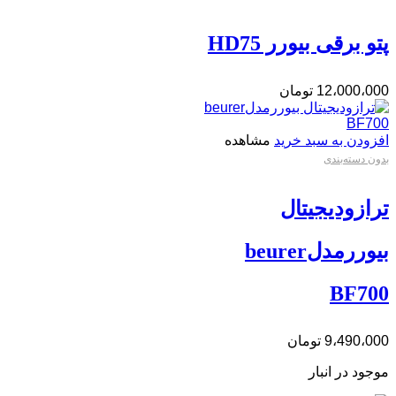
پتو برقی بیورر HD75
12،000،000
تومان
افزودن به سبد خرید
مشاهده
بدون دسته‌بندی
ترازودیجیتال
بیوررمدلbeurer
BF700
9،490،000
تومان
موجود در انبار