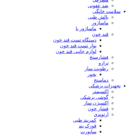
ضد عفونی
سلامت خانگی
بالش طبی
ماساژور
ماساژور پا
قند خون
دستگاه تست قند خون
نوار تست قند خون
لوازم جانبی قند خون
فشارسنج
ترازو
رطوبت ساز
بخور
دماسنج
تجهیزات پزشکی
اکسیمتر
گوشی پزشکی
اکسیژن ساز
فشار خون
ارتوپدی
کمربند طبی
قوزک بند
ساپورت