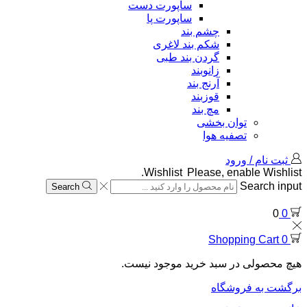
ساپورت دست
ساپورت پا
چشم بند
شکم بند لاغری
گردن بند طبی
زانوبند
آرنج بند
قوزبند
مچ بند
توان بخشی
تصفیه هوا
ثبت نام / ورود
Wishlist
Please, enable Wishlist.
Search input
Search
0
0
Shopping Cart
0
هیچ محصولی در سبد خرید موجود نیست.
برگشت به فروشگاه