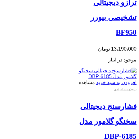
ترازو دیجیتالی
تشخیصی بیورر
BF950
13،190،000
تومان
موجود در انبار
افزودن به سبد خرید
مشاهده
بدون دسته‌بندی
فشارسنج دیجیتالی
سخنگو گلامور مدل
DBP-6185