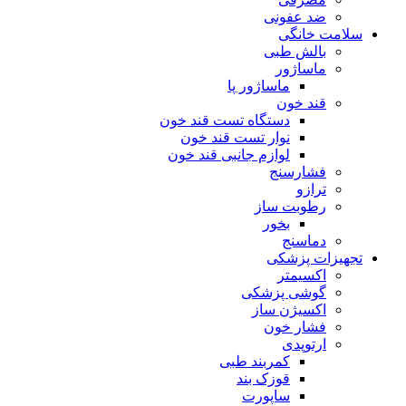
ضد عفونی
سلامت خانگی
بالش طبی
ماساژور
ماساژور پا
قند خون
دستگاه تست قند خون
نوار تست قند خون
لوازم جانبی قند خون
فشارسنج
ترازو
رطوبت ساز
بخور
دماسنج
تجهیزات پزشکی
اکسیمتر
گوشی پزشکی
اکسیژن ساز
فشار خون
ارتوپدی
کمربند طبی
قوزک بند
ساپورت