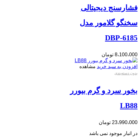
فشارسنج دیجیتالی
سخنگو گلامور مدل
DBP-6185
8،100،000
تومان
افزودن به سبد خرید
مشاهده
بدون دسته‌بندی
بخور سرد و گرم بیورر
LB88
23،990،000
تومان
در انبار موجود نمی باشد