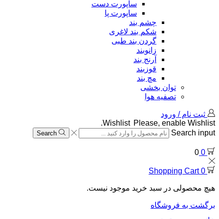
ساپورت دست
ساپورت پا
چشم بند
شکم بند لاغری
گردن بند طبی
زانوبند
آرنج بند
قوزبند
مچ بند
توان بخشی
تصفیه هوا
ثبت نام / ورود
Wishlist
Please, enable Wishlist.
Search input
Search
0
0
Shopping Cart
0
هیچ محصولی در سبد خرید موجود نیست.
برگشت به فروشگاه