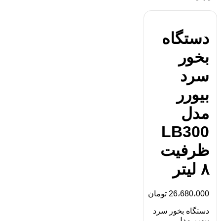
دستگاه
بخور
سرد
بیورر
مدل
LB300
ظرفیت
۸ لیتر
26،680،000
تومان
دستگاه بخور سرد
بیورر مدل