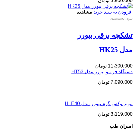
3،900،000
تومان
افزودن به سبد خرید
مشاهده
بدون دسته‌بندی
تشکچه برقی بیورر
مدل HK25
11،300،000
تومان
دستگاه فر مو بیورر مدل HT53
7،090،000
تومان
موبر وکس گرم بیورر مدل HLE40
3،119،000
تومان
امیران طب