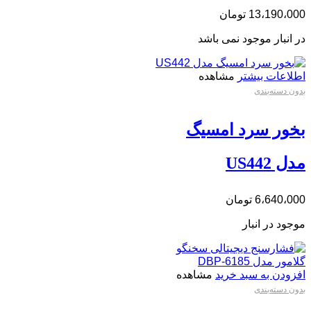
13،190،000
تومان
در انبار موجود نمی باشد
اطلاعات بیشتر
مشاهده
بدون دسته‌بندی
بخور سرد امسیگ
مدل US442
6،640،000
تومان
موجود در انبار
افزودن به سبد خرید
مشاهده
بدون دسته‌بندی