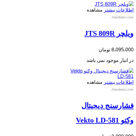
اطلاعات بیشتر
مشاهده
بدون دسته‌بندی
ویلچر JTS 809R
8،095،000
تومان
در انبار موجود نمی باشد
اطلاعات بیشتر
مشاهده
بدون دسته‌بندی
فشارسنج دیجیتال
وکتو Vekto LD-581