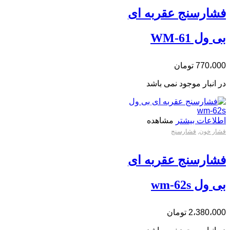
فشارسنج عقربه ای
بی ول WM-61
770،000
تومان
در انبار موجود نمی باشد
اطلاعات بیشتر
مشاهده
فشار خون
,
فشارسنج
فشارسنج عقربه ای
بی ول wm-62s
2،380،000
تومان