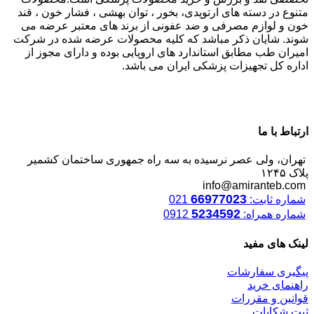
متنوع در دسته های ارتوپدی، بخور ، توان بهشی ، فشار خون ، قند
خون و لوازم مصرفی و ضد عفونی از برند های معتبر عرضه می
شوند. شایان ذکر مباشد که کلیه محصولات عرضه شده در شرکت
امیران طب مطابق استاندارد های اروپایی بوده و دارای مجوز از
اداره کل تجهیزات پزشکی ایران می باشد.
ارتباط با ما
تهران، ولی عصر نرسیده به سه راه جمهوری ساختمان کشمیر
پلاک ۱۲۴۵
info@amiranteb.com
66977023
شماره ثابت:
021
5234592
شماره همراه:
0912
لینک های مفید
پیگیری سفارشات
راهنمای خرید
قوانین و مقررات
ثبت شکایات