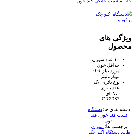
خانه
سلامت خانگی
قند خون
ویژگی های
محصول
۱۰ عدد سوزن
حداقل خون
مورد نیاز: 0.6
میکرولیتر
نوع باتری: یک
عدد باتری
سکه‌ای
CR2032
دسته بندی ها:
دستگاه
تست قند خون
,
قند
خون
برچسب ها:
امیران
طب
,
دستگاه اکیو چک
,