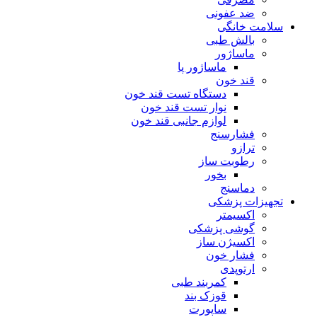
ضد عفونی
سلامت خانگی
بالش طبی
ماساژور
ماساژور پا
قند خون
دستگاه تست قند خون
نوار تست قند خون
لوازم جانبی قند خون
فشارسنج
ترازو
رطوبت ساز
بخور
دماسنج
تجهیزات پزشکی
اکسیمتر
گوشی پزشکی
اکسیژن ساز
فشار خون
ارتوپدی
کمربند طبی
قوزک بند
ساپورت