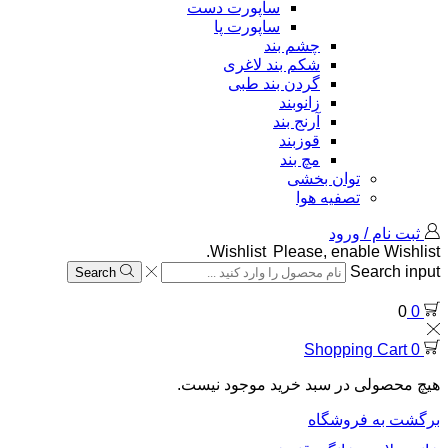
ساپورت دست
ساپورت پا
چشم بند
شکم بند لاغری
گردن بند طبی
زانوبند
آرنج بند
قوزبند
مچ بند
توان بخشی
تصفیه هوا
ثبت نام / ورود
Wishlist
Please, enable Wishlist.
Search input
Search
0
0
Shopping Cart
0
هیچ محصولی در سبد خرید موجود نیست.
برگشت به فروشگاه