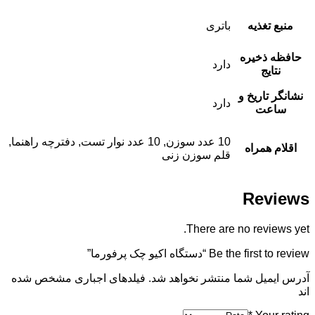
منبع تغذیه
باتری
حافظه ذخیره
دارد
نتایج
نشانگر تاریخ و
دارد
ساعت
10 عدد سوزن, 10 عدد نوار تست, دفترچه راهنما,
اقلام همراه
قلم سوزن زنی
Reviews
There are no reviews yet.
Be the first to review “دستگاه اکیو چک پرفورما”
آدرس ایمیل شما منتشر نخواهد شد. فیلدهای اجباری مشخص شده
اند