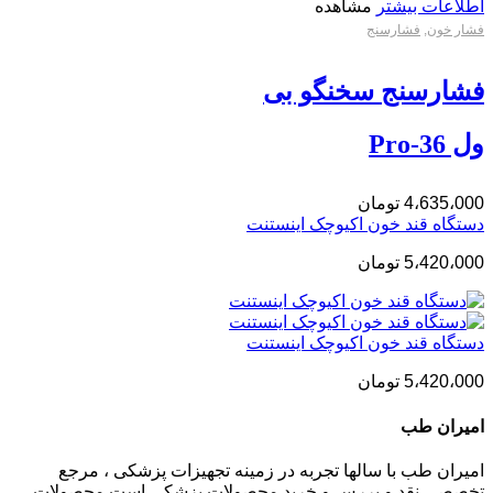
اطلاعات بیشتر
مشاهده
فشار خون
,
فشارسنج
فشارسنج سخنگو بی
ول Pro-36
4،635،000
تومان
دستگاه قند خون اکیوچک اینستنت
5،420،000
تومان
دستگاه قند خون اکیوچک اینستنت
5،420،000
تومان
امیران طب
امیران طب با سالها تجربه در زمینه تجهیزات پزشکی ، مرجع
تخصصی نقد و بررس و خرید محصولات پزشکی است.محصولات