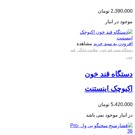
2،390،000
تومان
موجود در انبار
افزودن به سبد خرید
مشاهده
دستگاه تست قند خون
,
سلامت خانگی
,
قند
خون
دستگاه قند خون
اکیوچک اینستنت
5،420،000
تومان
در انبار موجود نمی باشد