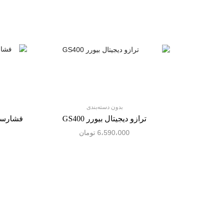
بدون دسته‌بندی
ترازو دیجیتال بیورر GS400
فشارسنج
6،590،000
تومان