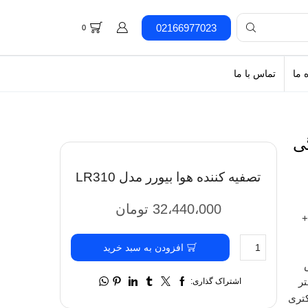
02166977023
0
 ما
تماس با ما
ی
تصفیه کننده هوا بیورر مدل LR310
32،440،000
تومان
+
افزودن به سبد خرید
ص
تر
اشتراک گذاری:
کتری