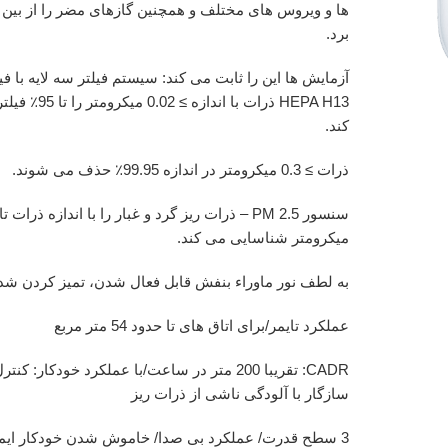
ها و ویروس های مختلف و همچنین گازهای مضر را از بین
برد.
آزمایش ها این را ثابت می کند: سیستم فیلتر سه لایه با فیل
HEPA H13 ذرات با اندازه ≥ 0.02 میک
کند.
ذرات ≥ 0.3 میکرومتر در اندازه 99.95٪ حذف می شوند.
میکرومتر شناسایی می کند.
به لطف نور ماوراء بنفش قابل فعال شدن، تمیز کردن شدی
عملکرد تایمر/برای اتاق های تا حدود 54 متر مربع
CADR: تقریبا 200 متر در ساعت/با عملکرد خودکار: کنتر
سازگار با آلودگی ناشی از ذرات ریز
3 سطح قدرت/ عملکرد بی صدا/ خاموش شدن خودکار ایمنی