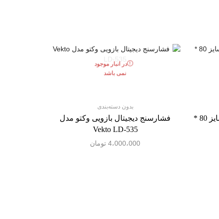
در انبار موجود
نمی باشد
بدون دسته‌بندی
تشکچه برقی سلدوز ایرانی ST سایز 80 *
فشارسنج دیجیتال بازویی وکتو مدل
Vekto LD-535
4،000،000
تومان
بخور سر