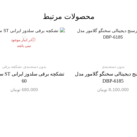
محصولات مرتبط
در انبار موجود
نمی باشد
بدون دسته‌بندی
بدون دسته‌بندی
,
تشکچه برقی
 دیجیتالی سخنگو گلامور مدل
60
DBP-6185
8،100،000
تومان
680،000
تومان