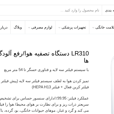
امت خانگی
تجهیزات پزشکی
لوازم مصرفی
وبلاگ
درباره
LR310
دستگاه تصفیه هوا/رفع آلودگ
ها
با سیستم فیلتر سه لایه و فناوری حسگر تا 54 متر مربع
تمیز کردن هوا به لطف سیستم فیلتر سه لایه (پیش فیلتر 
فیلتر کربن فعال + فیلتر HEPA H13)
عملکرد فیلتر: 99.95٪/دارای سنسور حساس برای تشخی
سریعتر ذرات ریز و برای نظارت بر هوای محیط/ هوا را فیل
می کند و گرد و غبار، موهای حیوانات خانگی، بو، گرده، با