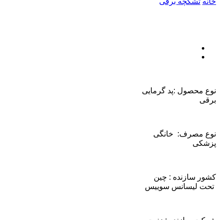
خانه
تشکچه برقی
نوع محصول :پد گرمایی
برقی
نوع مصرف: خانگی
پزشکی
کشور سازنده : چین
تحت لیسانس سوییس