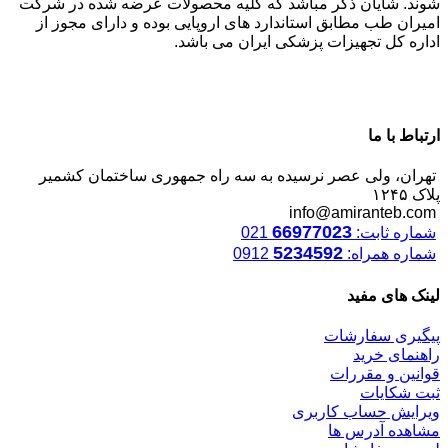
شوند. شایان ذکر مباشد که کلیه محصولات عرضه شده در شرکت
امیران طب مطابق استاندارد های اروپایی بوده و دارای مجوز از
اداره کل تجهیزات پزشکی ایران می باشد.
ارتباط با ما
تهران، ولی عصر نرسیده به سه راه جمهوری ساختمان کشمیر
پلاک ۱۲۴۵
info@amiranteb.com
66977023
شماره ثابت:
021
5234592
شماره همراه:
0912
لینک های مفید
پیگیری سفارشات
راهنمای خرید
قوانین و مقررات
ثبت شکایات
ویرایش حساب کاربری
مشاهده آدرس ها