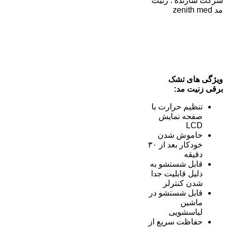
شرکت سازنده : زنیت
مد zenith med
ویژگی های تشک
برقی
زنیت مد:
تنظیم حرارت با
صفحه نمایش
LCD
خاموش شدن
خودکار بعد از ۳۰
دقیقه
قابل شستشو به
دلیل قابلیت جدا
شدن کنترلر
قابل شستشو در
ماشین
لباسشویی
حفاظت سریع از