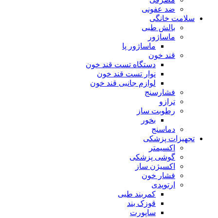
ضد عفونی
سلامت خانگی
بالش طبی
ماساژور
ماساژور پا
قند خون
دستگاه تست قند خون
نوار تست قند خون
لوازم جانبی قند خون
فشارسنج
ترازو
رطوبت ساز
بخور
دماسنج
تجهیزات پزشکی
اکسیمتر
گوشی پزشکی
اکسیژن ساز
فشار خون
ارتوپدی
کمربند طبی
قوزک بند
ساپورت