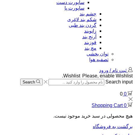
ساپورت دست
ساپورت پا
چشم بند
شکم بند لاغری
گردن بند طبی
زانوبند
آرنج بند
قوزبند
مچ بند
توان بخشی
تصفیه هوا
ثبت نام / ورود
Wishlist
Please, enable Wishlist.
Search input
Search
0
0
Shopping Cart
0
هیچ محصولی در سبد خرید موجود نیست.
برگشت به فروشگاه