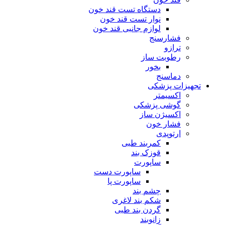
دستگاه تست قند خون
نوار تست قند خون
لوازم جانبی قند خون
فشارسنج
ترازو
رطوبت ساز
بخور
دماسنج
تجهیزات پزشکی
اکسیمتر
گوشی پزشکی
اکسیژن ساز
فشار خون
ارتوپدی
کمربند طبی
قوزک بند
ساپورت
ساپورت دست
ساپورت پا
چشم بند
شکم بند لاغری
گردن بند طبی
زانوبند