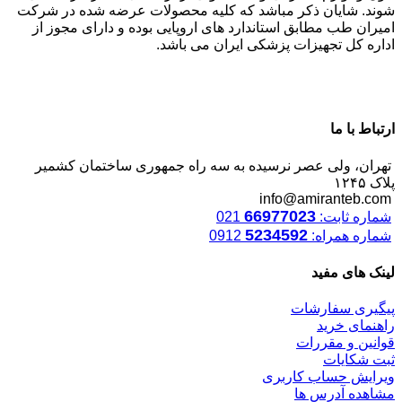
شوند. شایان ذکر مباشد که کلیه محصولات عرضه شده در شرکت
امیران طب مطابق استاندارد های اروپایی بوده و دارای مجوز از
اداره کل تجهیزات پزشکی ایران می باشد.
ارتباط با ما
تهران، ولی عصر نرسیده به سه راه جمهوری ساختمان کشمیر
پلاک ۱۲۴۵
info@amiranteb.com
66977023
شماره ثابت:
021
5234592
شماره همراه:
0912
لینک های مفید
پیگیری سفارشات
راهنمای خرید
قوانین و مقررات
ثبت شکایات
ویرایش حساب کاربری
مشاهده آدرس ها