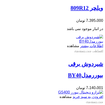
ویلچر 809R12
7،395،000
تومان
در انبار موجود نمی باشد
اطلاعات بیشتر
مشاهده
اقساطی
,
بدون دسته‌بندی
شیردوش برقی
بیوررمدلBY40
7،140،001
تومان
افزودن به سبد خرید
مشاهده
بدون دسته‌بندی