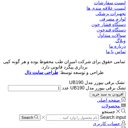
لیست سفارشات
لیست علاقه مندی ها
تجهیزات پزشکی
لوازم مصرفی
دستگاه فشار خون
دستگاه قندخون
سوالات متداول
وبلاگ
درباره ما
تماس با ما
تمامی حقوق برای شرکت امیران طب محفوظ بوده و هر گونه کپی
برداری پیگرد قانونی دارد.
طراحی و توسعه توسط:
طراحی سایت دال
تشک برقی بیورر مدل UB190
تشک برقی بیورر مدل UB190 عدد
افزودن به سبد خرید
صفحه اصلی
محصولات
جستجو
Search input
Search
حساب کاربری