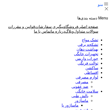
منو
Menu
دسته بندی‌ها
صفحه اصلی
فروشگاه
پیگیری سفارشات
قوانین و مقررات
سوالات متداول
وبلاگ
درباره ما
تماس با ما
تشک مواج
تشکچه برقی
بهداشت دهان
تجهیزات خانگی
جوراب واریس
توالت فرنگی
ساکشن
اقساطی
لوازم مصرفی
مصرفی
ضد عفونی
سلامت خانگی
بالش طبی
ماساژور
ماساژور پا
قند خون