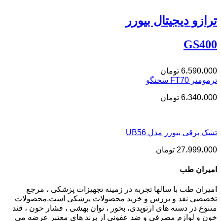
ترازو دیجیتال بیورر
GS400
6،590،000
تومان
ترمومتر FT70 سخنگو
6،340،000
تومان
تشک برقی بیورر مدل UB56
27،999،000
تومان
امیران طب
امیران طب با سالها تجربه در زمینه تجهیزات پزشکی ، مرجع
تخصصی نقد و بررس و خرید محصولات پزشکی است.محصولات
متنوع در دسته های ارتوپدی، بخور ، توان بهشی ، فشار خون ، قند
خون و لوازم مصرفی و ضد عفونی از برند های معتبر عرضه می