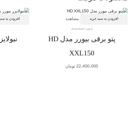
مشاهده
افزودن به سبد خرید
افزودن به سبد
بدون دسته‌بندی
پتو برقی بیورر مدل HD
نبولایزر
XXL150
22،400،000
تومان