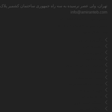
تهران، ولی عصر نرسیده به سه راه جمهوری ساختمان کشمیر پلاک ۱۲۴۵
info@amiranteb.com
66977023
شماره ثابت:
021
5234592
شماره همراه:
0912
لینک های مفید
پیگیری سفارشات
راهنمای خرید
قوانین و مقررات
ثبت شکایات
ویرایش حساب کاربری
مشاهده آدرس ها
لیست سفارشات
لیست علاقه مندی ها
تجهیزات پزشکی
لوازم مصرفی
دستگاه فشار خون
دستگاه قندخون