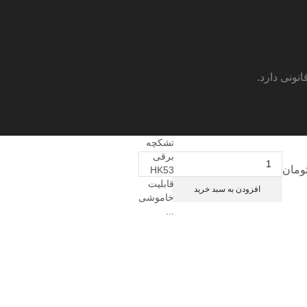
ونی دارد.
تشکچه
برقی
تشکچه
ومان
HK53
برقی
قابلیت
HK53
افزودن به سبد خرید
خاموشی
قابلیت
...
خاموشی
خودکار
عدد