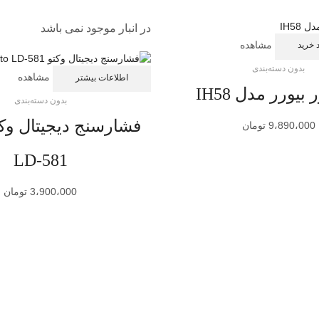
در انبار موجود نمی باشد
مشاهده
 خرید
بدون دسته‌بندی
مشاهده
اطلاعات بیشتر
 بیورر مدل IH58
بدون دسته‌بندی
9،890،000
تومان
LD-581
3،900،000
تومان