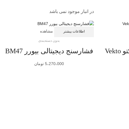
در انبار موجود نمی باشد
مشاهده
اطلاعات بیشتر
بدون دسته‌بندی
فشارسنج دیجیتال وکتو Vekto
فشارسنج دیجیتالی بیورر BM47
5،270،000
تومان