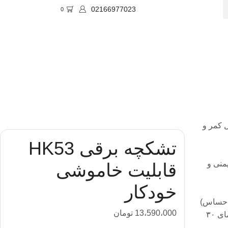
02166977023
0
SE
امل کمر و
تشکچه برقی HK53
دقیقه جهت ایمنی و
قابلیت خاموشی
خودکار
ی حساس)
13،590،000
تومان
روکش قابل جدا شدن و شستشو در ماشین لباسشویی (دمای ۳۰