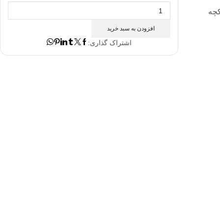
تشکچه
کچه
برقی
HK53
افزودن به سبد خرید
قابلیت
اشتراک گذاری:
خاموشی
خودکار
عدد