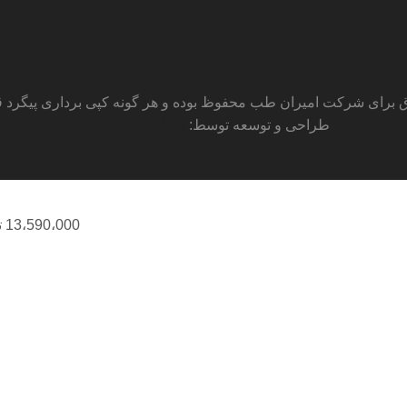
 برای شرکت امیران طب محفوظ بوده و هر گونه کپی برداری پیگرد قان
طراحی و توسعه توسط:
طراحی سایت دال
13،590،000
ت