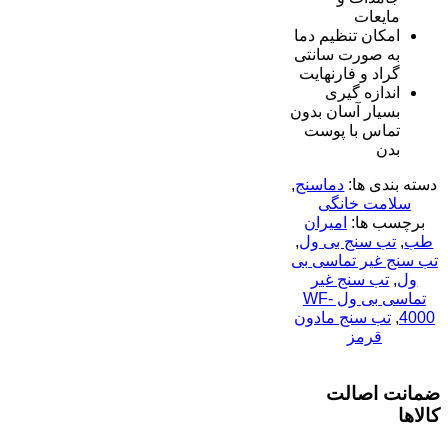
مایعات
امکان تنظیم دما
به صورت سانتی
گراد و فارنهایت
اندازه گیری
بسیار آسان بدون
تماس با پوست
بدن
دسته بندی ها:
دماسنج
,
سلامت خانگی
برچسب ها:
امیران
طب
,
تب سنج بی ول
,
تب سنج غیر تماسی بی
ول
,
تب سنج غیر
تماسی بی ول WF-
4000
,
تب سنج مادون
قرمز
ضمانت اصالت
کالاها