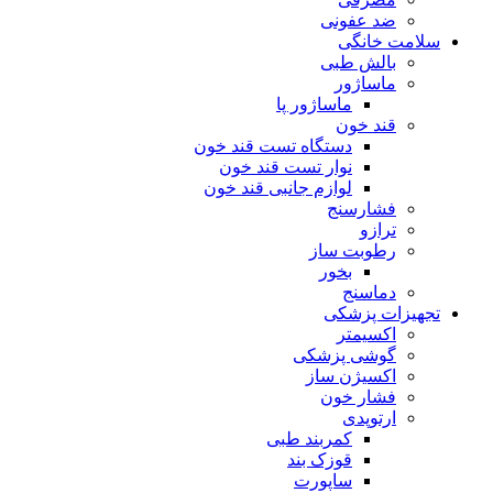
ضد عفونی
سلامت خانگی
بالش طبی
ماساژور
ماساژور پا
قند خون
دستگاه تست قند خون
نوار تست قند خون
لوازم جانبی قند خون
فشارسنج
ترازو
رطوبت ساز
بخور
دماسنج
تجهیزات پزشکی
اکسیمتر
گوشی پزشکی
اکسیژن ساز
فشار خون
ارتوپدی
کمربند طبی
قوزک بند
ساپورت