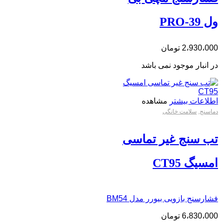
ول PRO-39
2،930،000
تومان
در انبار موجود نمی باشد
اطلاعات بیشتر
مشاهده
دماسنج
,
سلامت خانگی
تب سنج غیر تماسی
امسیگ CT95
فشارسنج بازويی بیورر مدل BM54
6،830،000
تومان