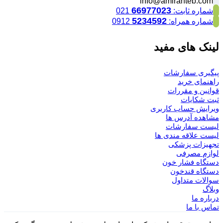
info@amiranteb.com
66977023
شماره ثابت:
021
5234592
شماره همراه:
0912
لینک های مفید
پیگیری سفارشات
راهنمای خرید
قوانین و مقررات
ثبت شکایات
ویرایش حساب کاربری
مشاهده آدرس ها
لیست سفارشات
لیست علاقه مندی ها
تجهیزات پزشکی
لوازم مصرفی
دستگاه فشار خون
دستگاه قندخون
سوالات متداول
وبلاگ
درباره ما
تماس با ما