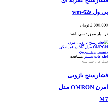
فشارسنج عقربه ای
بی ول wm-62s
2،380،000
تومان
در انبار موجود نمی باشد
اطلاعات بیشتر
مشاهده
فشار خون
,
فشارسنج
فشارسنج بازویی
امرن OMRON مدل
M7