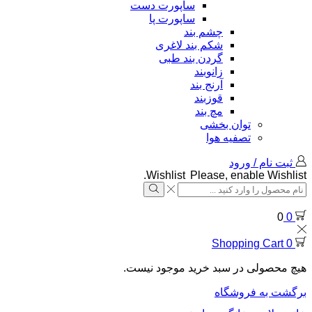
ساپورت دست
ساپورت پا
چشم بند
شکم بند لاغری
گردن بند طبی
زانوبند
آرنج بند
قوزبند
مچ بند
توان بخشی
تصفیه هوا
ثبت نام / ورود
Wishlist
Please, enable Wishlist.
Search
input
Search
0
0
Shopping Cart
0
هیچ محصولی در سبد خرید موجود نیست.
برگشت به فروشگاه