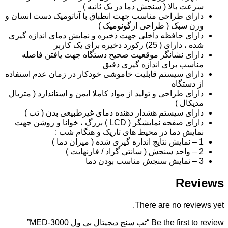
سرعت بالا ( سنجش دما در یک ثانیه )
دارای طراحی مناسب جهت انطباق با آناتومیک دست انسان و
وزن سبک ( طراحی ارگونومیک )
دارای حافظه داخلی جهت ذخیره و نمایش دمای اندازه گیری
شده ، دارای ( 25) رکورد دخیره برای یک کاربر
دارای نشانگر موقعیت صحیح دستگاه جهت یافتن فاصله
مناسب برای اندازه گیری دقیق
دارای سیستم قابلیت خاموشی خودکار در زمان عدم استفاده
از دستگاه
دارای طراحی و تولید از مواد کاملا ایمن و استاندارد ( متریال
مدیکال )
دارای سیستم هشدار دهنده دمای غیرطبیعی بدن ( تب )
دارای صفحه نمایشگر ( LCD ) بزرگ ، خوانا و روشن جهت
نمایش دما در محیط های تاریک و هنگام شب :
1 – نمایش نتایج اندازه گیری شده ( میزان دما )
2 – واحد سنجش ( سانتی گراد / فارنهایت )
3 – نمایش سنجش مناسب بودن دما
Reviews
There are no reviews yet.
Be the first to review “تب سنج دیجیتال بی ول MED-3000”