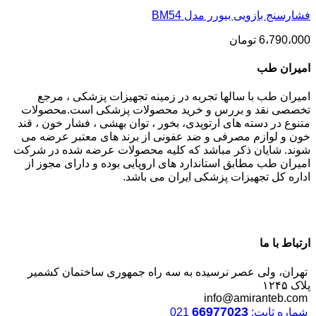
فشارسنج بازويی بیورر مدل BM54
6،790،000
تومان
امیران طب
امیران طب با سالها تجربه در زمینه تجهیزات پزشکی ، مرجع
تخصصی نقد و بررس و خرید محصولات پزشکی است.محصولات
متنوع در دسته های ارتوپدی، بخور ، توان بهشی ، فشار خون ، قند
خون و لوازم مصرفی و ضد عفونی از برند های معتبر عرضه می
شوند. شایان ذکر مباشد که کلیه محصولات عرضه شده در شرکت
امیران طب مطابق استاندارد های اروپایی بوده و دارای مجوز از
اداره کل تجهیزات پزشکی ایران می باشد.
ارتباط با ما
تهران، ولی عصر نرسیده به سه راه جمهوری ساختمان کشمیر
پلاک ۱۲۴۵
info@amiranteb.com
66977023
شماره ثابت:
021