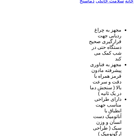
خانه
سلامت خانگی
دماسنج
مجهز به چراغ
ردیابی جهت
قرارگیری صحیح
دستگاه حتی در
شب کمک می
کند
مجهز به فناوری
پیشرفته مادون
قرمز همراه با
دقت و سرعت
بالا ( سنجش دما
در یک ثانیه )
دارای طراحی
مناسب جهت
انطباق با
آناتومیک دست
انسان و وزن
سبک ( طراحی
ارگونومیک )