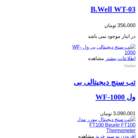
B.Well WT-03
356،000
تومان
در انبار موجود نمی باشد
اطلاعات بیشتر
مشاهده
دماسنج
تب سنج دیجیتالی بی
ول WF-1000
3،090،001
تومان
افزودن به سبد خرید
مشاهده