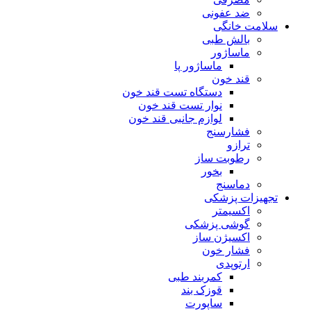
ضد عفونی
سلامت خانگی
بالش طبی
ماساژور
ماساژور پا
قند خون
دستگاه تست قند خون
نوار تست قند خون
لوازم جانبی قند خون
فشارسنج
ترازو
رطوبت ساز
بخور
دماسنج
تجهیزات پزشکی
اکسیمتر
گوشی پزشکی
اکسیژن ساز
فشار خون
ارتوپدی
کمربند طبی
قوزک بند
ساپورت