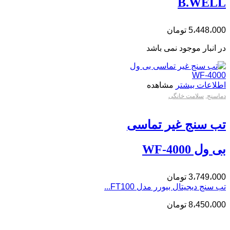
B.WELL
5،448،000
تومان
در انبار موجود نمی باشد
اطلاعات بیشتر
مشاهده
دماسنج
,
سلامت خانگی
تب سنج غیر تماسی
بی ول WF-4000
3،749،000
تومان
تب سنج دیجیتال بیورر مدل FT100...
8،450،000
تومان