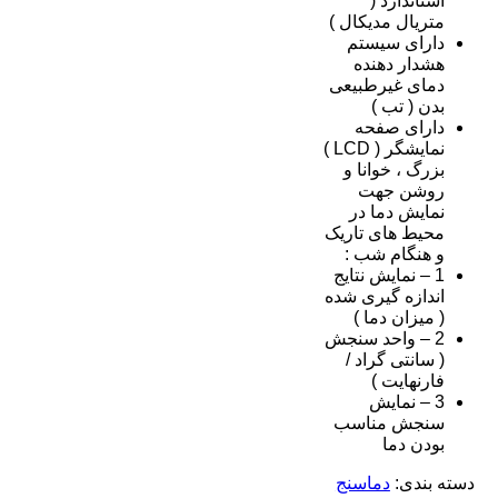
استاندارد (
متریال مدیکال )
دارای سیستم
هشدار دهنده
دمای غیرطبیعی
بدن ( تب )
دارای صفحه
نمایشگر ( LCD )
بزرگ ، خوانا و
روشن جهت
نمایش دما در
محیط های تاریک
و هنگام شب :
1 – نمایش نتایج
اندازه گیری شده
( میزان دما )
2 – واحد سنجش
( سانتی گراد /
فارنهایت )
3 – نمایش
سنجش مناسب
بودن دما
دسته بندی:
دماسنج