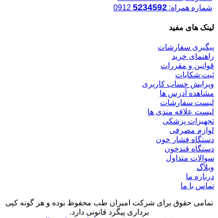
5234592
شماره همراه:
0912
لینک های مفید
پیگیری سفارشات
راهنمای خرید
قوانین و مقررات
ثبت شکایات
ویرایش حساب کاربری
مشاهده آدرس ها
لیست سفارشات
لیست علاقه مندی ها
تجهیزات پزشکی
لوازم مصرفی
دستگاه فشار خون
دستگاه قندخون
سوالات متداول
وبلاگ
درباره ما
تماس با ما
تمامی حقوق برای شرکت امیران طب محفوظ بوده و هر گونه کپی
برداری پیگرد قانونی دارد.