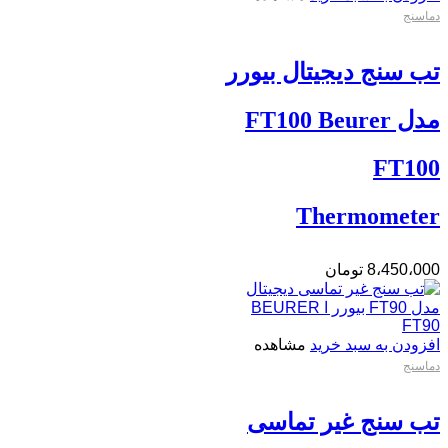
دماسنج
تب سنج دیجیتال بیورر
مدل FT100 Beurer
FT100
Thermometer
8،450،000
تومان
افزودن به سبد خرید
مشاهده
دماسنج
تب سنج غیر تماسی