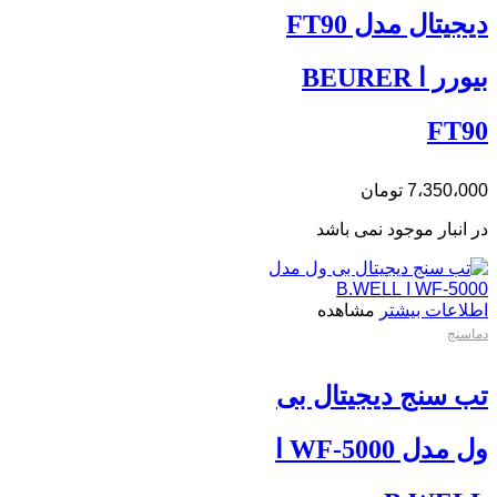
دیجیتال مدل FT90
بیورر ا BEURER
FT90
7،350،000
تومان
در انبار موجود نمی باشد
اطلاعات بیشتر
مشاهده
دماسنج
تب سنج دیجیتال بی
ول مدل WF-5000 ا