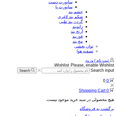
ساپورت دست
ساپورت پا
چشم بند
شکم بند لاغری
گردن بند طبی
زانوبند
آرنج بند
قوزبند
مچ بند
توان بخشی
تصفیه هوا
ثبت نام / ورود
Wishlist
Please, enable Wishlist.
Search input
Search
0
0
Shopping Cart
0
هیچ محصولی در سبد خرید موجود نیست.
برگشت به فروشگاه