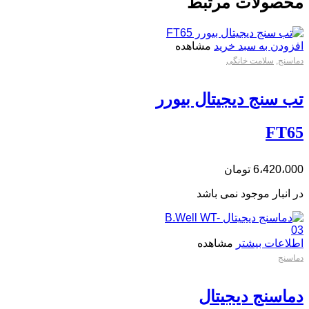
محصولات مرتبط
افزودن به سبد خرید
مشاهده
دماسنج
,
سلامت خانگی
تب سنج دیجیتال بیورر
FT65
6،420،000
تومان
در انبار موجود نمی باشد
اطلاعات بیشتر
مشاهده
دماسنج
دماسنج دیجیتال