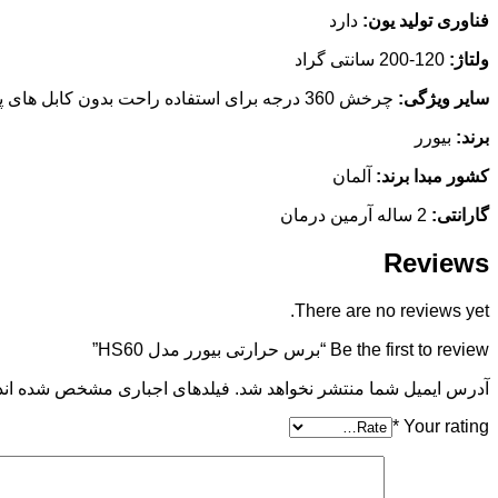
فناوری تولید یون:
دارد
ولتاژ:
120-200 سانتی گراد
سایر ویژگی:
چرخش 360 درجه برای استفاده راحت بدون کابل های پیچ خورده ،نمایشگر دمای MAGIC LED که حین استفاده ظاهر می‌شود
برند:
بیورر
کشور مبدا برند:
آلمان
گارانتی:
2 ساله آرمین درمان
Reviews
There are no reviews yet.
Be the first to review “برس حرارتی بیورر مدل HS60”
آدرس ایمیل شما منتشر نخواهد شد. فیلدهای اجباری مشخص شده اند
*
Your rating