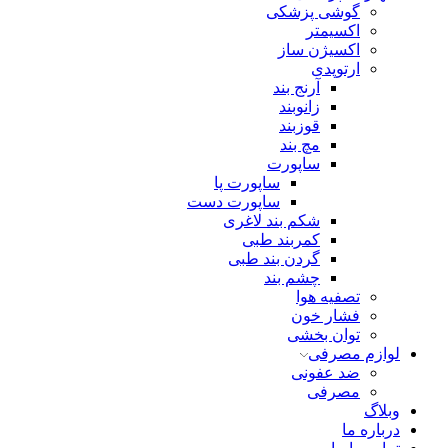
گوشی پزشکی
اکسیمتر
اکسیژن ساز
ارتوپدی
آرنج بند
زانوبند
قوزبند
مچ بند
ساپورت
ساپورت پا
ساپورت دست
شکم بند لاغری
کمربند طبی
گردن بند طبی
چشم بند
تصفیه هوا
فشار خون
توان بخشی
لوازم مصرفی
ضد عفونی
مصرفی
وبلاگ
درباره ما