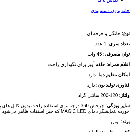
تماس با ما
خانه
بدون دسته‌بندی
نوع:
خانگی و حرفه ای
تعداد سری:
1 عدد
توان مصرفی:
45 وات
اقلام همراه:
حلقه آویز برای نگهداری راحت
امکان تنظیم دما:
دارد
فناوری تولید یون:
دارد
ولتاژ:
120-200 سانتی گراد
سایر ویژگی:
چرخش 360 درجه برای استفاده راحت بدون کابل های پ
خورده ،نمایشگر دمای MAGIC LED که حین استفاده ظاهر می‌شود
برند:
بیورر
کشور مبدا برند:
آلمان