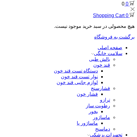
0
0
Shopping Cart
0
هیچ محصولی در سبد خرید موجود نیست.
برگشت به فروشگاه
صفحه اصلی
سلامت خانگی
بالش طبی
قند خون
دستگاه تست قند خون
نوار تست قند خون
لوازم جانبی قند خون
فشارسنج
فشار خون
ترازو
رطوبت ساز
بخور
ماساژور
ماساژور پا
دماسنج
تجهیزات پزشکی