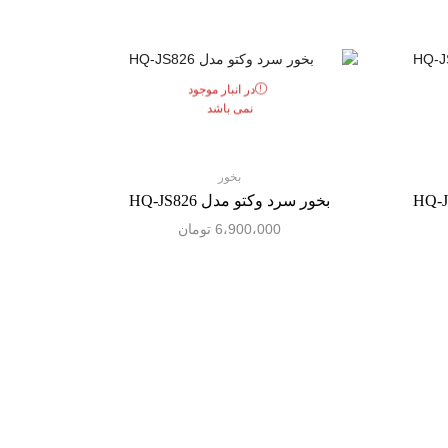
در انبار موجود
نمی باشد
بخور
بخور سرد وکتو مدل HQ-JS826
6،900،000
تومان
بخور سر