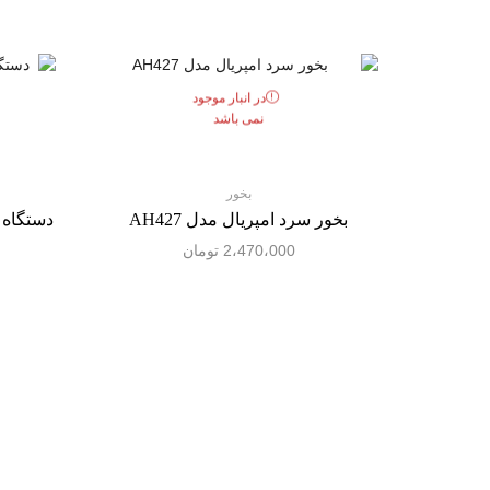
در انبار موجود
نمی باشد
بخور
بخور سرد امپریال مدل AH427
2،470،000
تومان