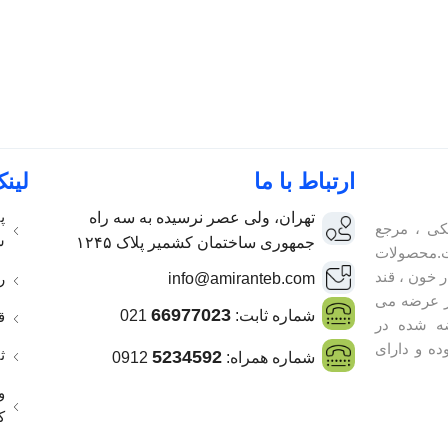
ارتباط با ما
لین
پ
تهران، ولی عصر نرسیده به سه راه
کی ، مرجع
س
جمهوری ساختمان کشمیر پلاک ۱۲۴۵
.محصولات
 خون ، قند
ر
info@amiranteb.com
ر عرضه می
66977023
شماره ثابت:
021
ق
ه شده در
ده و دارای
ث
5234592
شماره همراه:
0912
و
ک