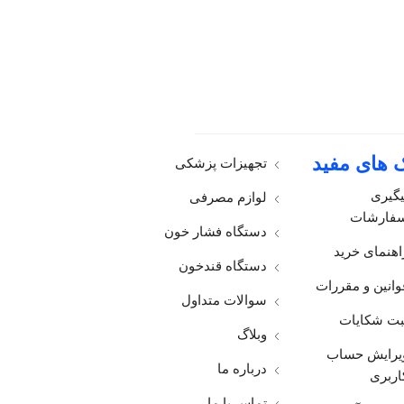
ک های مفید
تجهیزات پزشکی
یگیری
لوازم مصرفی
فارشات
دستگاه فشار خون
اهنمای خرید
دستگاه قندخون
وانین و مقررات
سوالات متداول
بت شکایات
وبلاگ
یرایش حساب
درباره ما
اربری
تماس با ما