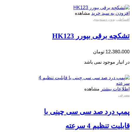
افزودن به سبد خرید
مشاهده
اقساطی
,
بدون دسته‌بندی
تشکچه برقی بیورر HK123
12،380،000
تومان
در انبار موجود نمی باشد
اطلاعات بیشتر
مشاهده
مصرفی
پمپ درد صد سی سی چینی با
قابلیت تنظیم 4 سرعته