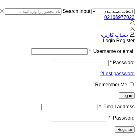
Search input
02166977023
حساب کاربری
Login
Register
*
Username or email
*
Password
Lost password?
Remember Me
Log in
*
Email address
*
Password
Register