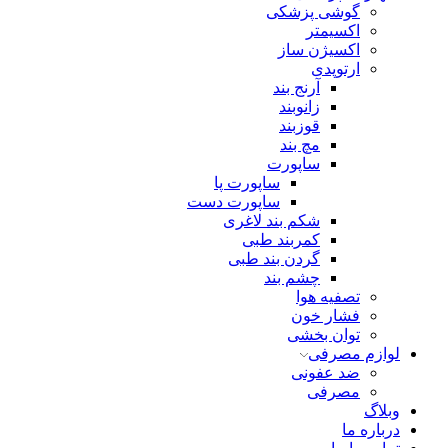
گوشی پزشکی
اکسیمتر
اکسیژن ساز
ارتوپدی
آرنج بند
زانوبند
قوزبند
مچ بند
ساپورت
ساپورت پا
ساپورت دست
شکم بند لاغری
کمربند طبی
گردن بند طبی
چشم بند
تصفیه هوا
فشار خون
توان بخشی
لوازم مصرفی
ضد عفونی
مصرفی
وبلاگ
درباره ما