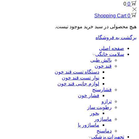
0
0
Shopping Cart
0
هیچ محصولی در سبد خرید موجود نیست.
برگشت به فروشگاه
صفحه اصلی
سلامت خانگی
بالش طبی
قند خون
دستگاه تست قند خون
نوار تست قند خون
لوازم جانبی قند خون
فشارسنج
فشار خون
ترازو
رطوبت ساز
بخور
ماساژور
ماساژور پا
دماسنج
تجهیزات پزشکی