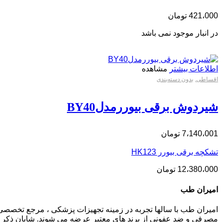
421،000
تومان
در انبار موجود نمی باشد
اطلاعات بیشتر
مشاهده
اقساطی
,
بدون دسته‌بندی
شیردوش برقی بیوررمدلBY40
7،140،001
تومان
تشکچه برقی بیورر HK123
12،380،000
تومان
امیران طب
امیران طب با سالها تجربه در زمینه تجهیزات پزشکی ، مرجع تخصصی
مصرفی و ضد عفونی از برند های معتبر عرضه می شوند. شایان ذکر م