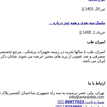
تیر 20, 1401
0
ماسک سه بعدی و همه چیز درباره ...
خرداد 1, 1400
0
امیران طب
امیران طب با سالها تجربه در زمینه تجهیزات پزشکی ، مرجع تخصصی
مصرفی و ضد عفونی از برند های معتبر عرضه می شوند. شایان ذکر م
ایران می باشد.
ارتباط با ما
تهران، ولی عصر نرسیده به سه راه جمهوری ساختمان کشمیر پلاک ۱۲۴۵
info@amiranteb.com
66977023
شماره ثابت:
021
5234592
شماره همراه:
0912