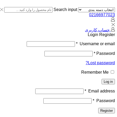
Search input
02166977023
حساب کاربری
Login
Register
*
Username or email
*
Password
Lost password?
Remember Me
Log in
*
Email address
*
Password
Register