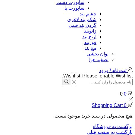
ساپورت دست
ساپورت پا
چشم بند
شکم بند لاغری
گردن بند طبی
زانوبند
آرنج بند
قوزبند
مچ بند
توان بخشی
تصفیه هوا
ثبت نام / ورود
Wishlist
Please, enable Wishlist.
Search
input
Search
0
0
Shopping Cart
0
هیچ محصولی در سبد خرید موجود نیست.
برگشت به فروشگاه
بازگشت به صفحه قبلی