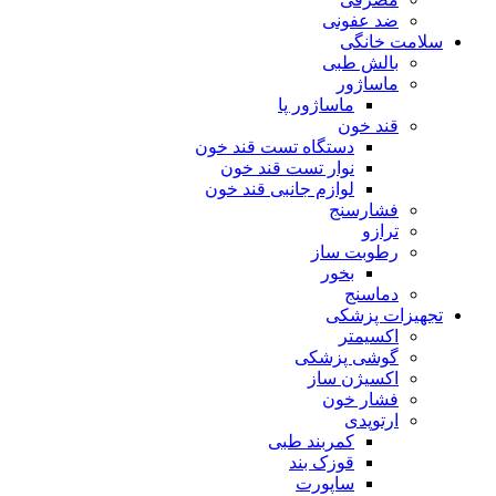
ضد عفونی
سلامت خانگی
بالش طبی
ماساژور
ماساژور پا
قند خون
دستگاه تست قند خون
نوار تست قند خون
لوازم جانبی قند خون
فشارسنج
ترازو
رطوبت ساز
بخور
دماسنج
تجهیزات پزشکی
اکسیمتر
گوشی پزشکی
اکسیژن ساز
فشار خون
ارتوپدی
کمربند طبی
قوزک بند
ساپورت