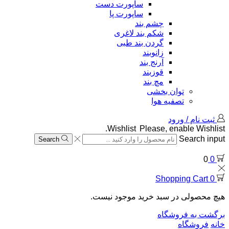
ساپورت دست
ساپورت پا
چشم بند
شکم بند لاغری
گردن بند طبی
زانوبند
آرنج بند
قوزبند
مچ بند
توان بخشی
تصفیه هوا
ثبت نام / ورود
Wishlist
Please, enable Wishlist.
Search input
Search
0
0
Shopping Cart
0
هیچ محصولی در سبد خرید موجود نیست.
برگشت به فروشگاه
خانه
فروشگاه