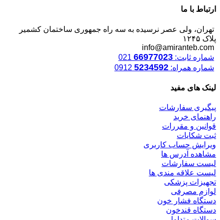
ارتباط با ما
تهران، ولی عصر نرسیده به سه راه جمهوری ساختمان کشمیر
پلاک ۱۲۴۵
info@amiranteb.com
66977023
شماره ثابت:
021
5234592
شماره همراه:
0912
لینک های مفید
پیگیری سفارشات
راهنمای خرید
قوانین و مقررات
ثبت شکایات
ویرایش حساب کاربری
مشاهده آدرس ها
لیست سفارشات
لیست علاقه مندی ها
تجهیزات پزشکی
لوازم مصرفی
دستگاه فشار خون
دستگاه قندخون
سوالات متداول