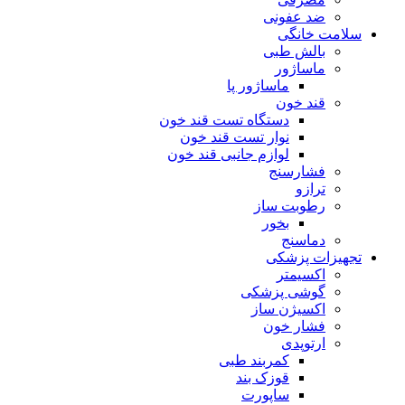
ضد عفونی
سلامت خانگی
بالش طبی
ماساژور
ماساژور پا
قند خون
دستگاه تست قند خون
نوار تست قند خون
لوازم جانبی قند خون
فشارسنج
ترازو
رطوبت ساز
بخور
دماسنج
تجهیزات پزشکی
اکسیمتر
گوشی پزشکی
اکسیژن ساز
فشار خون
ارتوپدی
کمربند طبی
قوزک بند
ساپورت