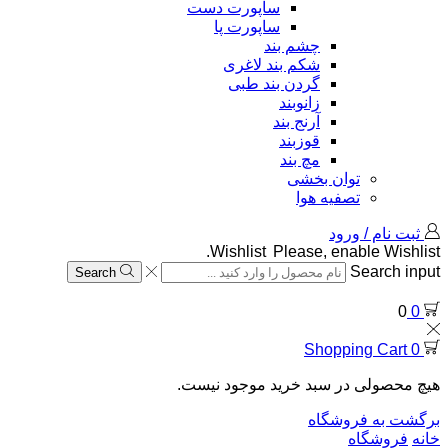
ساپورت دست
ساپورت پا
چشم بند
شکم بند لاغری
گردن بند طبی
زانوبند
آرنج بند
قوزبند
مچ بند
توان بخشی
تصفیه هوا
ثبت نام / ورود
Wishlist
Please, enable Wishlist.
Search input
Search
0
0
Shopping Cart
0
هیچ محصولی در سبد خرید موجود نیست.
برگشت به فروشگاه
خانه
فروشگاه