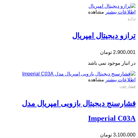
اطلاعات بیشتر
مشاهده
ترازو
ترازو دیجیتال امپریال
2،900،001
تومان
در انبار موجود نمی باشد
اطلاعات بیشتر
مشاهده
فشار خون
فشارسنج دیجیتال بازویی امپریال مدل
Imperial C03A
3،100،000
تومان