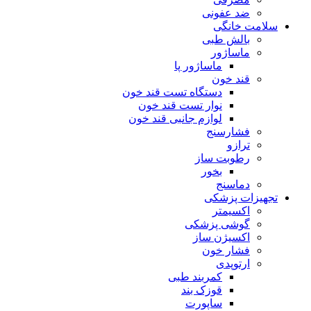
ضد عفونی
سلامت خانگی
بالش طبی
ماساژور
ماساژور پا
قند خون
دستگاه تست قند خون
نوار تست قند خون
لوازم جانبی قند خون
فشارسنج
ترازو
رطوبت ساز
بخور
دماسنج
تجهیزات پزشکی
اکسیمتر
گوشی پزشکی
اکسیژن ساز
فشار خون
ارتوپدی
کمربند طبی
قوزک بند
ساپورت