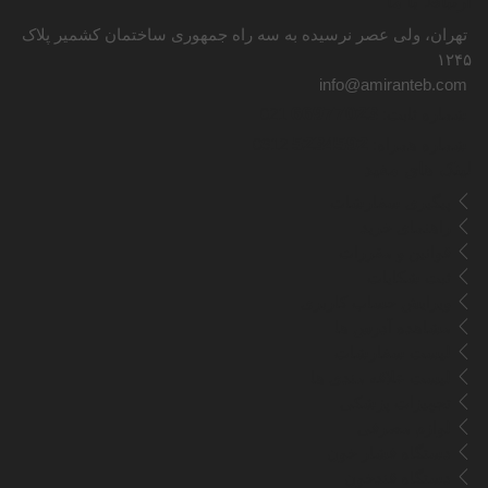
ارتباط با ما
تهران، ولی عصر نرسیده به سه راه جمهوری ساختمان کشمیر پلاک
۱۲۴۵
info@amiranteb.com
66977023
شماره ثابت:
021
5234592
شماره همراه:
0912
لینک های مفید
پیگیری سفارشات
راهنمای خرید
قوانین و مقررات
ثبت شکایات
ویرایش حساب کاربری
مشاهده آدرس ها
لیست سفارشات
لیست علاقه مندی ها
تجهیزات پزشکی
لوازم مصرفی
دستگاه فشار خون
دستگاه قندخون