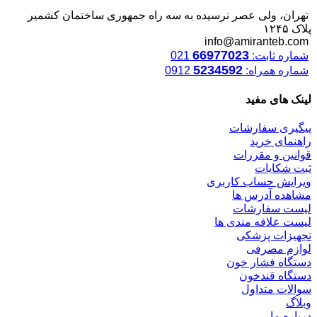
تهران، ولی عصر نرسیده به سه راه جمهوری ساختمان کشمیر
پلاک ۱۲۴۵
info@amiranteb.com
66977023
شماره ثابت:
021
5234592
شماره همراه:
0912
لینک های مفید
پیگیری سفارشات
راهنمای خرید
قوانین و مقررات
ثبت شکایات
ویرایش حساب کاربری
مشاهده آدرس ها
لیست سفارشات
لیست علاقه مندی ها
تجهیزات پزشکی
لوازم مصرفی
دستگاه فشار خون
دستگاه قندخون
سوالات متداول
وبلاگ
درباره ما