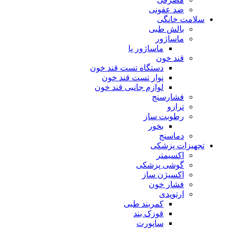
ضد عفونی
سلامت خانگی
بالش طبی
ماساژور
ماساژور پا
قند خون
دستگاه تست قند خون
نوار تست قند خون
لوازم جانبی قند خون
فشارسنج
ترازو
رطوبت ساز
بخور
دماسنج
تجهیزات پزشکی
اکسیمتر
گوشی پزشکی
اکسیژن ساز
فشار خون
ارتوپدی
کمربند طبی
قوزک بند
ساپورت