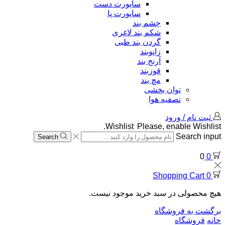
ساپورت دست
ساپورت پا
چشم بند
شکم بند لاغری
گردن بند طبی
زانوبند
آرنج بند
قوزبند
مچ بند
توان بخشی
تصفیه هوا
ثبت نام / ورود
Wishlist
Please, enable Wishlist.
Search input
Search
0
0
Shopping Cart
0
هیچ محصولی در سبد خرید موجود نیست.
برگشت به فروشگاه
خانه
فروشگاه