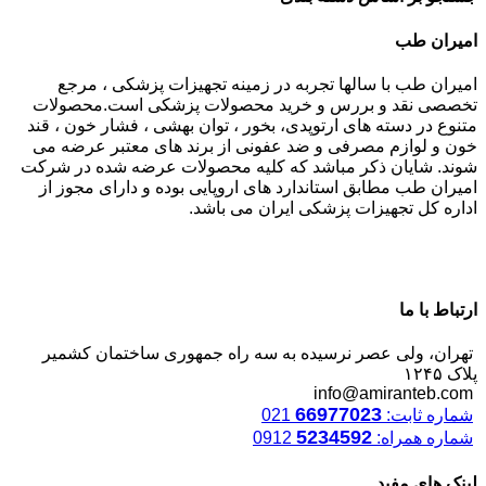
امیران طب
امیران طب با سالها تجربه در زمینه تجهیزات پزشکی ، مرجع
تخصصی نقد و بررس و خرید محصولات پزشکی است.محصولات
متنوع در دسته های ارتوپدی، بخور ، توان بهشی ، فشار خون ، قند
خون و لوازم مصرفی و ضد عفونی از برند های معتبر عرضه می
شوند. شایان ذکر مباشد که کلیه محصولات عرضه شده در شرکت
امیران طب مطابق استاندارد های اروپایی بوده و دارای مجوز از
اداره کل تجهیزات پزشکی ایران می باشد.
ارتباط با ما
تهران، ولی عصر نرسیده به سه راه جمهوری ساختمان کشمیر
پلاک ۱۲۴۵
info@amiranteb.com
66977023
شماره ثابت:
021
5234592
شماره همراه:
0912
لینک های مفید