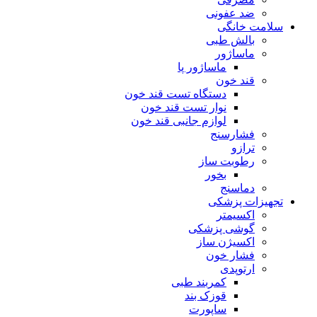
ضد عفونی
سلامت خانگی
بالش طبی
ماساژور
ماساژور پا
قند خون
دستگاه تست قند خون
نوار تست قند خون
لوازم جانبی قند خون
فشارسنج
ترازو
رطوبت ساز
بخور
دماسنج
تجهیزات پزشکی
اکسیمتر
گوشی پزشکی
اکسیژن ساز
فشار خون
ارتوپدی
کمربند طبی
قوزک بند
ساپورت