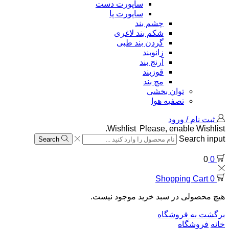
ساپورت دست
ساپورت پا
چشم بند
شکم بند لاغری
گردن بند طبی
زانوبند
آرنج بند
قوزبند
مچ بند
توان بخشی
تصفیه هوا
ثبت نام / ورود
Wishlist
Please, enable Wishlist.
Search input
Search
0
0
Shopping Cart
0
هیچ محصولی در سبد خرید موجود نیست.
برگشت به فروشگاه
خانه
فروشگاه