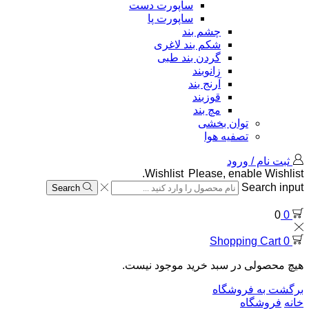
ساپورت دست
ساپورت پا
چشم بند
شکم بند لاغری
گردن بند طبی
زانوبند
آرنج بند
قوزبند
مچ بند
توان بخشی
تصفیه هوا
ثبت نام / ورود
Wishlist
Please, enable Wishlist.
Search input
Search
0
0
Shopping Cart
0
هیچ محصولی در سبد خرید موجود نیست.
برگشت به فروشگاه
خانه
فروشگاه