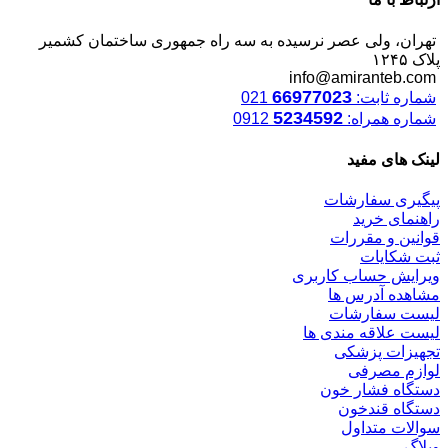
تهران، ولی عصر نرسیده به سه راه جمهوری ساختمان کشمیر
پلاک ۱۲۴۵
info@amiranteb.com
66977023
شماره ثابت:
021
5234592
شماره همراه:
0912
لینک های مفید
پیگیری سفارشات
راهنمای خرید
قوانین و مقررات
ثبت شکایات
ویرایش حساب کاربری
مشاهده آدرس ها
لیست سفارشات
لیست علاقه مندی ها
تجهیزات پزشکی
لوازم مصرفی
دستگاه فشار خون
دستگاه قندخون
سوالات متداول
وبلاگ