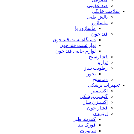
ضد عفونی
سلامت خانگی
بالش طبی
ماساژور
ماساژور پا
قند خون
دستگاه تست قند خون
نوار تست قند خون
لوازم جانبی قند خون
فشارسنج
ترازو
رطوبت ساز
بخور
دماسنج
تجهیزات پزشکی
اکسیمتر
گوشی پزشکی
اکسیژن ساز
فشار خون
ارتوپدی
کمربند طبی
قوزک بند
ساپورت