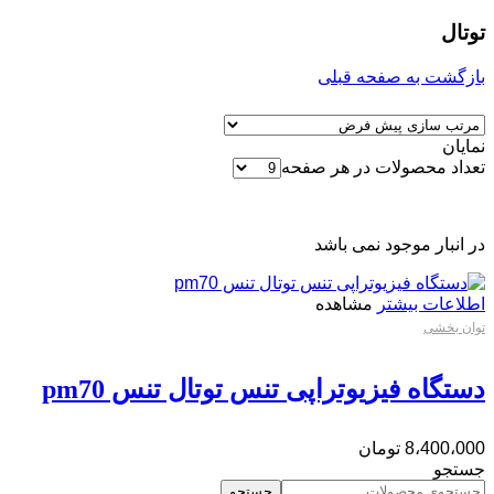
توتال
بازگشت به صفحه قبلی
نمایان
تعداد محصولات در هر صفحه
در انبار موجود نمی باشد
اطلاعات بیشتر
مشاهده
توان بخشی
دستگاه فیزیوتراپی تنس توتال تنس pm70
8،400،000
تومان
جستجو
جستجو