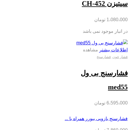
سیتیزن CH-452
1،080،000
تومان
در انبار موجود نمی باشد
اطلاعات بیشتر
مشاهده
فشار خون
,
فشارسنج
فشارسنج بی ول
med55
6،595،000
تومان
فشارسنج بازویی بیورر همراه با ...