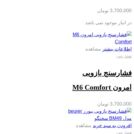
3،700،000
تومان
در انبار موجود نمی باشد
اطلاعات بیشتر
مشاهده
فشار خون
فشارسنج بازویی
امرون M6 Comfort
3،700،000
تومان
افزودن به سبد خرید
مشاهده
فشار خون