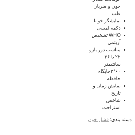
خون و ضربان
قلب
نمايشگر خوانا
دکمه لمسی
WHO تشخيص
آريتمي
مناسب دور بازو
۲۲ تا ۳۶
سانتیمتر
۶۰*۲جایگاه
حافظه
نمایش زمان و
تاریخ
شاخص
استراحت
دسته بندی:
فشار خون