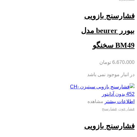
فشارسنج بازویی
بیورر beurer مدل
BM49 سخنگو
6،670،000
تومان
در انبار موجود نمی باشد
اطلاعات بیشتر
مشاهده
فشار خون
,
فشارسنج
فشارسنج بازویی