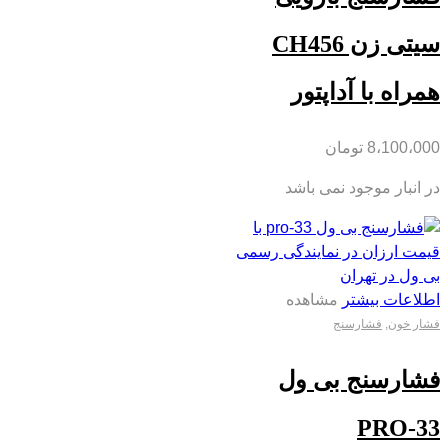
سیتی زن CH456
همراه با آداپتور
8،100،000
تومان
در انبار موجود نمی باشد
اطلاعات بیشتر
مشاهده
فشار خون
,
فشارسنج
فشارسنج بی ول
PRO-33