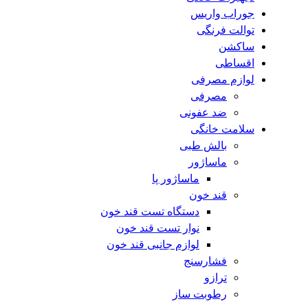
جوراب واریس
توالت فرنگی
ساکشن
اقساطی
لوازم مصرفی
مصرفی
ضد عفونی
سلامت خانگی
بالش طبی
ماساژور
ماساژور پا
قند خون
دستگاه تست قند خون
نوار تست قند خون
لوازم جانبی قند خون
فشارسنج
ترازو
رطوبت ساز