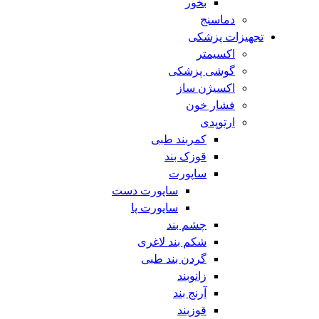
بخور
دماسنج
تجهیزات پزشکی
اکسیمتر
گوشی پزشکی
اکسیژن ساز
فشار خون
ارتوپدی
کمربند طبی
قوزک بند
ساپورت
ساپورت دست
ساپورت پا
چشم بند
شکم بند لاغری
گردن بند طبی
زانوبند
آرنج بند
قوزبند