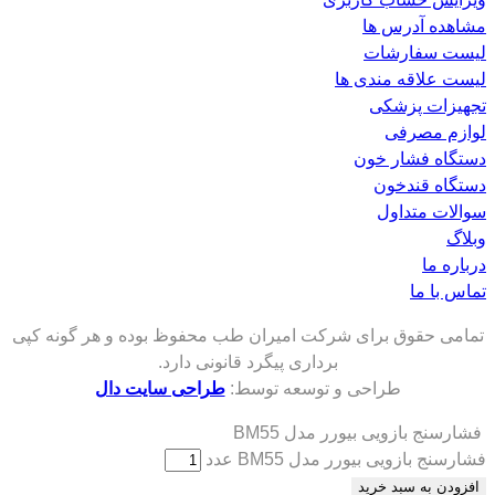
مشاهده آدرس ها
لیست سفارشات
لیست علاقه مندی ها
تجهیزات پزشکی
لوازم مصرفی
دستگاه فشار خون
دستگاه قندخون
سوالات متداول
وبلاگ
درباره ما
تماس با ما
تمامی حقوق برای شرکت امیران طب محفوظ بوده و هر گونه کپی
برداری پیگرد قانونی دارد.
طراحی و توسعه توسط:
طراحی سایت دال
فشارسنج بازويی بیورر مدل BM55
فشارسنج بازويی بیورر مدل BM55 عدد
افزودن به سبد خرید