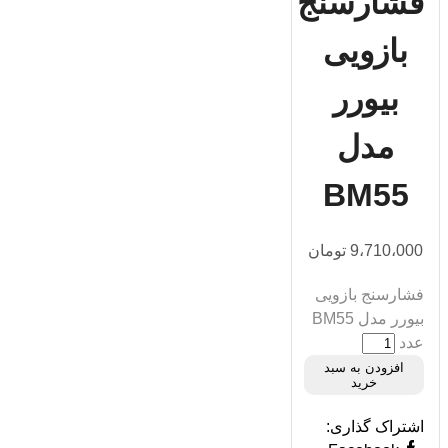
فشارسنج
بازويی
بیورر
مدل
BM55
9،710،000
تومان
فشارسنج بازويی
بیورر مدل BM55
عدد
افزودن به سبد
خرید
اشتراک گذاری: