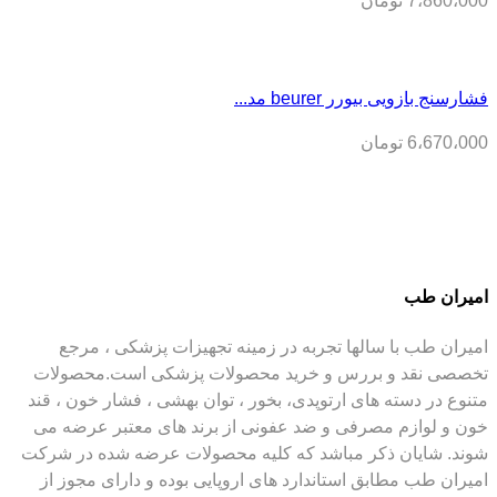
7،860،000
تومان
فشارسنج بازویی بیورر beurer مد...
6،670،000
تومان
امیران طب
امیران طب با سالها تجربه در زمینه تجهیزات پزشکی ، مرجع
تخصصی نقد و بررس و خرید محصولات پزشکی است.محصولات
متنوع در دسته های ارتوپدی، بخور ، توان بهشی ، فشار خون ، قند
خون و لوازم مصرفی و ضد عفونی از برند های معتبر عرضه می
شوند. شایان ذکر مباشد که کلیه محصولات عرضه شده در شرکت
امیران طب مطابق استاندارد های اروپایی بوده و دارای مجوز از