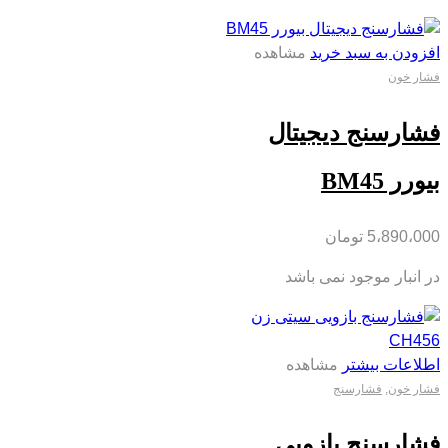
افزودن به سبد خرید
مشاهده
فشار خون
فشارسنج دیجیتال
بیورر BM45
5،890،000
تومان
در انبار موجود نمی باشد
اطلاعات بیشتر
مشاهده
فشار خون
,
فشارسنج
فشارسنج بازویی