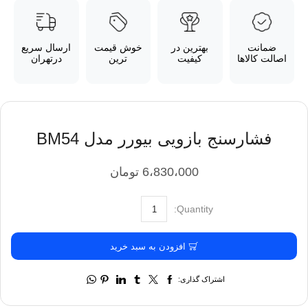
ضمانت
بهترین در
خوش قیمت
ارسال سریع
اصالت کالاها
کیفیت
ترین
درتهران
فشارسنج بازويی بیورر مدل BM54
6،830،000
تومان
افزودن به سبد خرید
اشتراک گذاری: