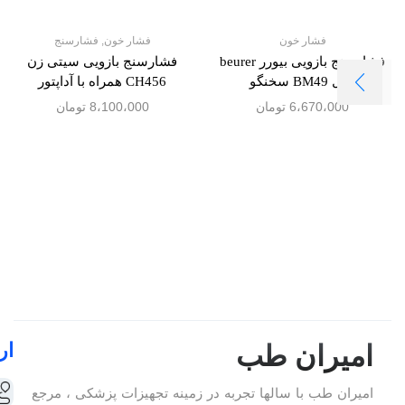
فشار خون
فشار خون
,
فشارسنج
فشارسنج بازویی بیورر beurer
فشارسنج بازویی سیتی زن
مدل BM49 سخنگو
CH456 همراه با آداپتور
6،670،000
تومان
8،100،000
تومان
ار
امیران طب
امیران طب با سالها تجربه در زمینه تجهیزات پزشکی ، مرجع