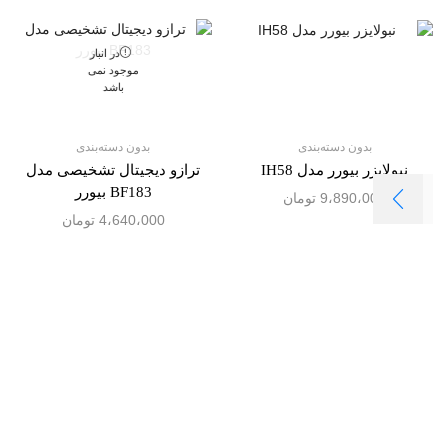
در انبار
موجود نمی
باشد
بدون دسته‌بندی
بدون دسته‌بندی
نبولایزر بیورر مدل IH58
ترازو دیجیتال تشخیصی مدل
BF183 بیورر
9،890،000
تومان
4،640،000
تومان