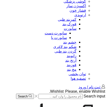
گوشی پزشکی
اکسیژن ساز
فشار خون
ارتوپدی
کمربند طبی
قوزک بند
ساپورت
ساپورت دست
ساپورت پا
چشم بند
شکم بند لاغری
گردن بند طبی
زانوبند
آرنج بند
قوزبند
مچ بند
توان بخشی
تصفیه هوا
ثبت نام / ورود
Wishlist
Please, enable Wishlist.
Search input
Search