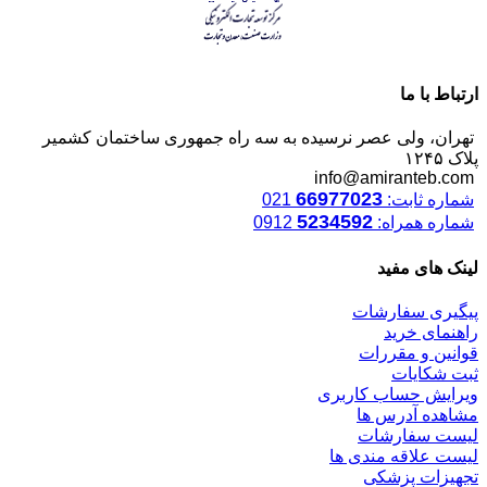
ارتباط با ما
تهران، ولی عصر نرسیده به سه راه جمهوری ساختمان کشمیر
پلاک ۱۲۴۵
info@amiranteb.com
66977023
شماره ثابت:
021
5234592
شماره همراه:
0912
لینک های مفید
پیگیری سفارشات
راهنمای خرید
قوانین و مقررات
ثبت شکایات
ویرایش حساب کاربری
مشاهده آدرس ها
لیست سفارشات
لیست علاقه مندی ها
تجهیزات پزشکی