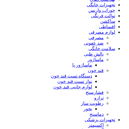
تجهیزات خانگی
جوراب واریس
توالت فرنگی
ساکشن
اقساطی
لوازم مصرفی
مصرفی
ضد عفونی
سلامت خانگی
بالش طبی
ماساژور
ماساژور پا
قند خون
دستگاه تست قند خون
نوار تست قند خون
لوازم جانبی قند خون
فشارسنج
ترازو
رطوبت ساز
بخور
دماسنج
تجهیزات پزشکی
اکسیمتر