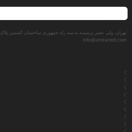
ارتباط با ما
تهران، ولی عصر نرسیده به سه راه جمهوری ساختمان کشمیر پلاک ۱۲۴۵
info@amiranteb.com
66977023
شماره ثابت:
021
5234592
شماره همراه:
0912
لینک های مفید
پیگیری سفارشات
راهنمای خرید
قوانین و مقررات
ثبت شکایات
ویرایش حساب کاربری
مشاهده آدرس ها
لیست سفارشات
لیست علاقه مندی ها
تجهیزات پزشکی