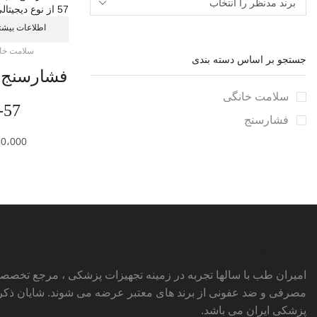
اطلاعات بیشت
سلامت خا
جستجو بر اساس دسته بندی
فشارسنج 
سلامت خانگی
-57
فشارسنج
30،000
امیران طب
امیران طب با سالها تجربه در زمینه تجهیزات پزشکی ، مرجع تخصص
مصرفی و ضد عفونی از برند های معتبر عرضه می شوند. شایان ذکر 
پزشکی ایران می باشد.