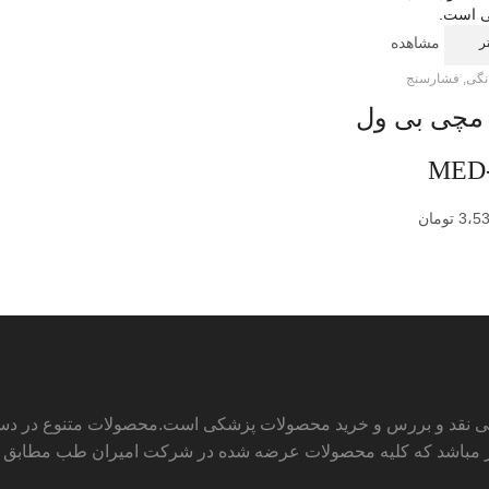
مشاهده
ر
نگی
,
فشارسنج
مچی بی ول
MED
3،5
تومان
ی نقد و بررس و خرید محصولات پزشکی است.محصولات متنوع در دسته ه
مباشد که کلیه محصولات عرضه شده در شرکت امیران طب مطابق استاند