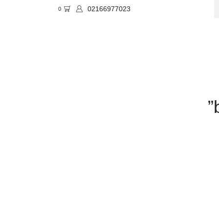
02166977023
0
SE